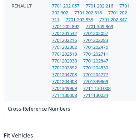
RENAULT
7701 202 057
7701 202 216
7701
202 302
7701 202 518
7701 202
711
7701 202 833
7701 202 847
7701 202 892
7701 349 969
7701201542
7701202057
7701202216
7701202283
7701202302
7701202475
7701202518
7701202711
7701202833
7701202847
7701202892
7701204530
7701204708
7701204777
7701204903
7701349869
7701349969
7711 130 008
7711130008
7711130034
Cross-Reference Numbers
Fit Vehicles