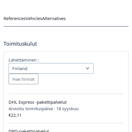
References
Vehicles
Alternatives
Toimituskulut
Lähettäminen :
DHL Express -pakettipalvelut
Arvioitu toimituspäivä :
18 syyskuu
€22,11
DPD-pakettipalvelut