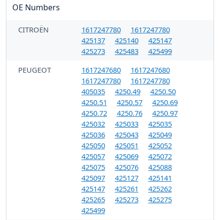
OE Numbers
CITROËN
1617247780
1617247780
425137
425140
425147
425273
425483
425499
PEUGEOT
1617247680
1617247680
1617247780
1617247780
405035
4250.49
4250.50
4250.51
4250.57
4250.69
4250.72
4250.76
4250.97
425032
425033
425035
425036
425043
425049
425050
425051
425052
425057
425069
425072
425075
425076
425088
425097
425127
425141
425147
425261
425262
425265
425273
425275
425499