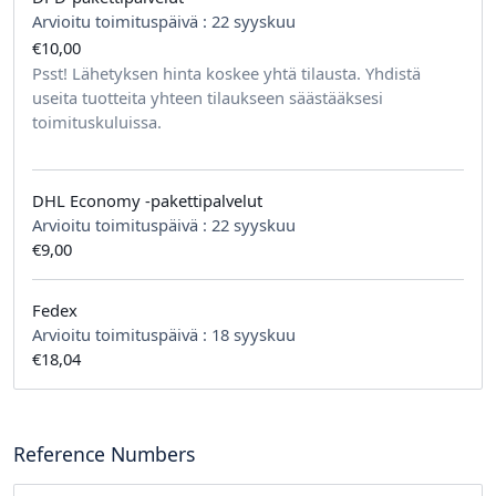
Arvioitu toimituspäivä :
22 syyskuu
€10,00
tilausta kohden
Psst! Lähetyksen hinta koskee yhtä tilausta. Yhdistä
useita tuotteita yhteen tilaukseen säästääksesi
toimituskuluissa.
DHL Economy -pakettipalvelut
Arvioitu toimituspäivä :
22 syyskuu
€9,00
Fedex
Arvioitu toimituspäivä :
18 syyskuu
€18,04
Reference Numbers