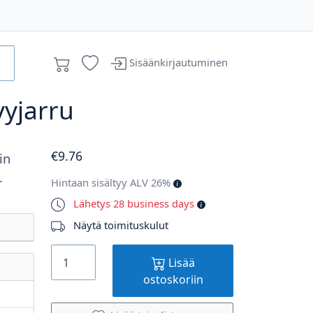
Sisäänkirjautuminen
vyjarru
€
9
.76
in
.
Hintaan sisältyy ALV 26%
Lähetys 28 business days
Näytä toimituskulut
Lisää
ostoskoriin