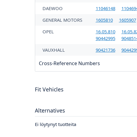
DAEWOO
11046148
110469
GENERAL MOTORS
1605810
1605907
OPEL
16.05.810
16.05.8
90442995
904851
VAUXHALL
90421736
904429
Cross-Reference Numbers
Fit Vehicles
Alternatives
Ei löytynyt tuotteita