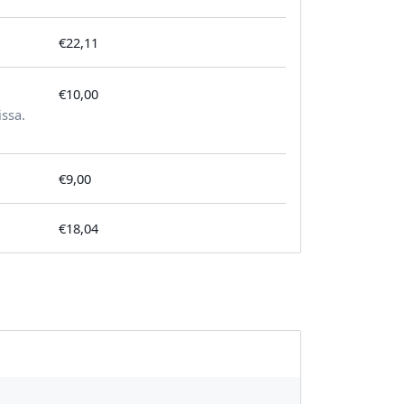
€22,11
€10,00
tilausta kohden
issa.
€9,00
€18,04