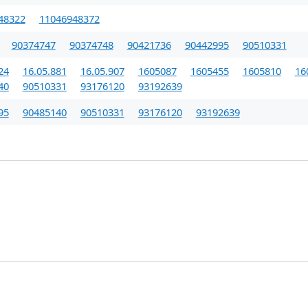
48322
11046948372
90374747
90374748
90421736
90442995
90510331
24
16.05.881
16.05.907
1605087
1605455
1605810
16
40
90510331
93176120
93192639
95
90485140
90510331
93176120
93192639