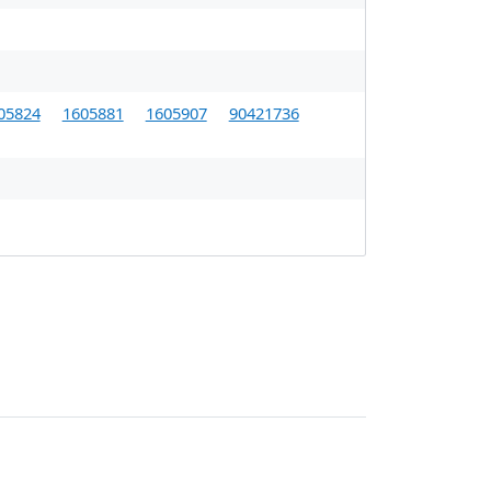
05824
1605881
1605907
90421736