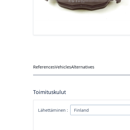
References
Vehicles
Alternatives
Toimituskulut
Lähettäminen :