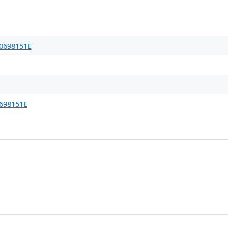
0698151E
698151E