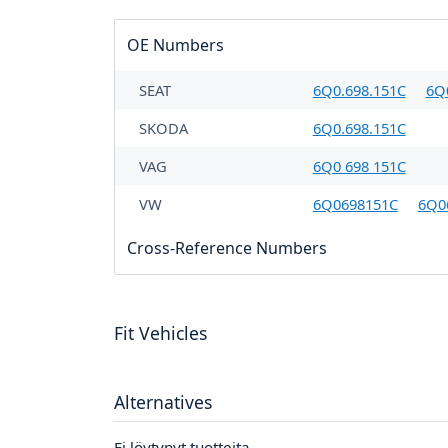
OE Numbers
SEAT
6Q0.698.151C
6Q
SKODA
6Q0.698.151C
VAG
6Q0 698 151C
VW
6Q0698151C
6Q0
Cross-Reference Numbers
Fit Vehicles
Alternatives
Ei löytynyt tuotteita