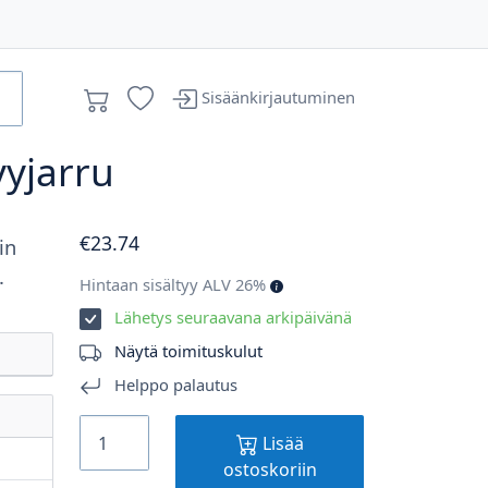
Sisäänkirjautuminen
vyjarru
€
23
.74
in
.
Hintaan sisältyy ALV 26%
Lähetys seuraavana arkipäivänä
Näytä toimituskulut
Helppo palautus
Lisää
ostoskoriin