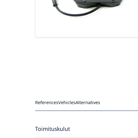
References
Vehicles
Alternatives
Toimituskulut