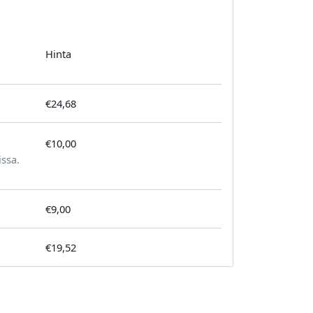
Hinta
€24,68
€10,00
tilausta kohden
issa.
€9,00
€19,52