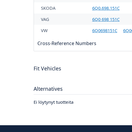
SKODA
6Q0.698.151C
VAG
6Q0 698 151C
VW
6Q0698151C
6Q0
Cross-Reference Numbers
Fit Vehicles
Alternatives
Ei löytynyt tuotteita