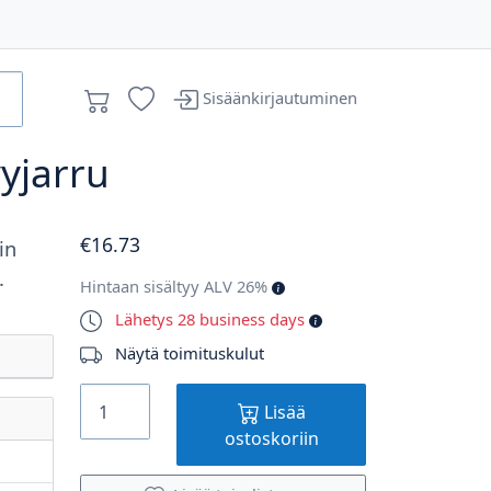
Sisäänkirjautuminen
vyjarru
€
16
.73
in
.
Hintaan sisältyy ALV 26%
Lähetys 28 business days
Näytä toimituskulut
Lisää
ostoskoriin