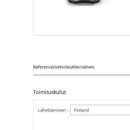
References
Vehicles
Alternatives
Toimituskulut
Lähettäminen :