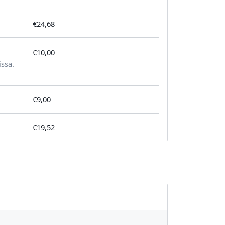
€24,68
€10,00
tilausta kohden
issa.
€9,00
€19,52