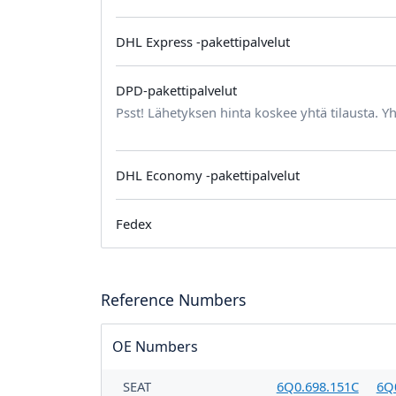
DHL Express -pakettipalvelut
DPD-pakettipalvelut
Psst! Lähetyksen hinta koskee yhtä tilausta. Yh
DHL Economy -pakettipalvelut
Fedex
Reference Numbers
OE Numbers
SEAT
6Q0.698.151C
6Q