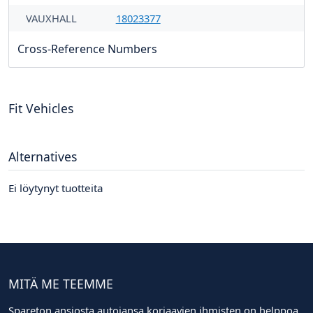
VAUXHALL
18023377
Cross-Reference Numbers
Fit Vehicles
Alternatives
Ei löytynyt tuotteita
MITÄ ME TEEMME
Spareton ansiosta autojansa korjaavien ihmisten on helppoa