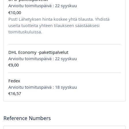
Arvioitu toimituspäivä :
22 syyskuu
€10,00
tilausta kohden
Psst! Lähetyksen hinta koskee yhtä tilausta. Yhdistä
useita tuotteita yhteen tilaukseen säästääksesi
toimituskuluissa.
DHL Economy -pakettipalvelut
Arvioitu toimituspäivä :
22 syyskuu
€9,00
Fedex
Arvioitu toimituspäivä :
18 syyskuu
€16,57
Reference Numbers