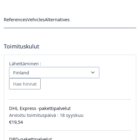
References
Vehicles
Alternatives
Toimituskulut
Lähettäminen :
DHL Express -pakettipalvelut
Arvioitu toimituspäivä :
18 syyskuu
€19,54
DPD-pakettipalvelut