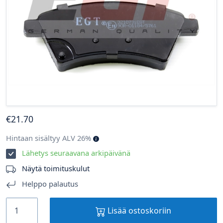
€
21
.70
Hintaan sisältyy ALV 26%
Lähetys seuraavana arkipäivänä
Näytä toimituskulut
Helppo palautus
Lisää ostoskoriin