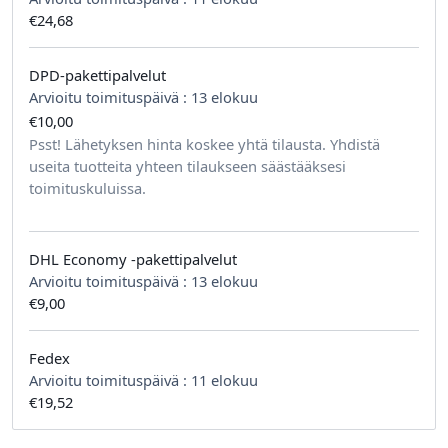
€24,68
DPD-pakettipalvelut
Arvioitu toimituspäivä :
13 elokuu
€10,00
tilausta kohden
Psst! Lähetyksen hinta koskee yhtä tilausta. Yhdistä
useita tuotteita yhteen tilaukseen säästääksesi
toimituskuluissa.
DHL Economy -pakettipalvelut
Arvioitu toimituspäivä :
13 elokuu
€9,00
Fedex
Arvioitu toimituspäivä :
11 elokuu
€19,52