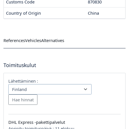
Customs Code
870830
Country of Origin
China
References
Vehicles
Alternatives
Toimituskulut
Lähettäminen :
DHL Express -pakettipalvelut
Arvioitu toimituspäivä :
11 elokuu