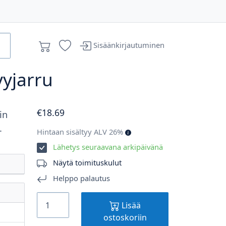
Sisäänkirjautuminen
vyjarru
€
18
.69
in
.
Hintaan sisältyy ALV 26%
Lähetys seuraavana arkipäivänä
Näytä toimituskulut
Helppo palautus
Lisää
ostoskoriin