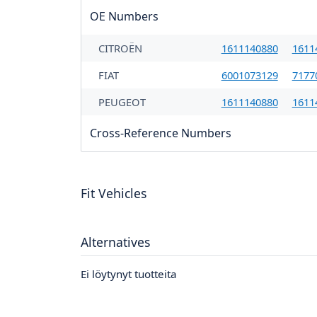
OE Numbers
CITROËN
1611140880
1611
FIAT
6001073129
7177
PEUGEOT
1611140880
1611
Cross-Reference Numbers
Fit Vehicles
Alternatives
Ei löytynyt tuotteita