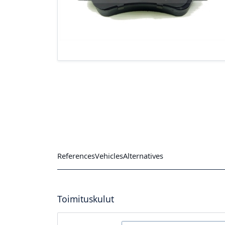
References
Vehicles
Alternatives
Toimituskulut