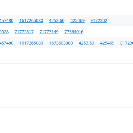
457480
1617265080
4253.60
425469
E172302
0028
71772817
71773149
77364016
457480
1617265080
1673603380
4253.59
425469
E1723