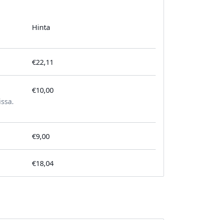
Hinta
€22,11
€10,00
tilausta kohden
issa.
€9,00
€18,04