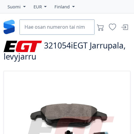
Suomi
EUR
Finland
321054iEGT
Jarrupala,
levyjarru