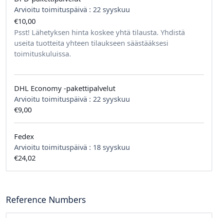
Arvioitu toimituspäivä :
22 syyskuu
€10,00
tilausta kohden
Psst! Lähetyksen hinta koskee yhtä tilausta. Yhdistä
useita tuotteita yhteen tilaukseen säästääksesi
toimituskuluissa.
DHL Economy -pakettipalvelut
Arvioitu toimituspäivä :
22 syyskuu
€9,00
Fedex
Arvioitu toimituspäivä :
18 syyskuu
€24,02
Reference Numbers