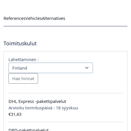
References
Vehicles
Alternatives
Toimituskulut
Lähettäminen :
DHL Express -pakettipalvelut
Arvioitu toimituspäivä :
18 syyskuu
€31,63
DPD-pakettipalvelut