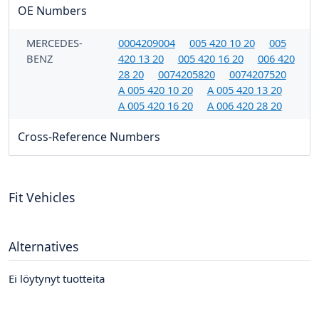
OE Numbers
MERCEDES-
0004209004
005 420 10 20
005
BENZ
420 13 20
005 420 16 20
006 420
28 20
0074205820
0074207520
A 005 420 10 20
A 005 420 13 20
A 005 420 16 20
A 006 420 28 20
Cross-Reference Numbers
Fit Vehicles
Alternatives
Ei löytynyt tuotteita