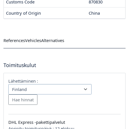
Customs Code
870830
Country of Origin
China
References
Vehicles
Alternatives
Toimituskulut
Lähettäminen :
DHL Express -pakettipalvelut
Arvioitu toimituspäivä :
12 elokuu