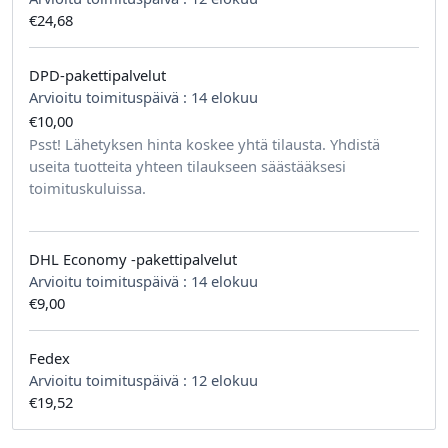
€24,68
DPD-pakettipalvelut
Arvioitu toimituspäivä :
14 elokuu
€10,00
tilausta kohden
Psst! Lähetyksen hinta koskee yhtä tilausta. Yhdistä
useita tuotteita yhteen tilaukseen säästääksesi
toimituskuluissa.
DHL Economy -pakettipalvelut
Arvioitu toimituspäivä :
14 elokuu
€9,00
Fedex
Arvioitu toimituspäivä :
12 elokuu
€19,52