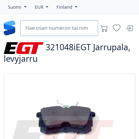
Suomi
EUR
Finland
321048iEGT
Jarrupala,
levyjarru