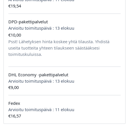
€19,54
DPD-pakettipalvelut
Arvioitu toimituspäivä :
13 elokuu
€10,00
tilausta kohden
Psst! Lähetyksen hinta koskee yhtä tilausta. Yhdistä
useita tuotteita yhteen tilaukseen säästääksesi
toimituskuluissa.
DHL Economy -pakettipalvelut
Arvioitu toimituspäivä :
13 elokuu
€9,00
Fedex
Arvioitu toimituspäivä :
11 elokuu
€16,57