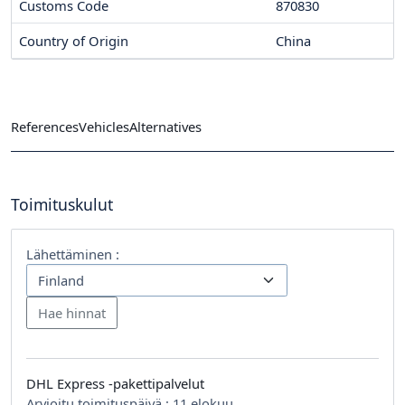
Customs Code
870830
Country of Origin
China
References
Vehicles
Alternatives
Toimituskulut
Lähettäminen :
DHL Express -pakettipalvelut
Arvioitu toimituspäivä :
11 elokuu