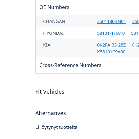
OE Numbers
CHANGAN
3501180BN01
35
HYUNDAI
58101-1HA10
581
KIA
0K2FA-33-28Z
0K2
K58101C9A00
Cross-Reference Numbers
Fit Vehicles
Alternatives
Ei löytynyt tuotteita