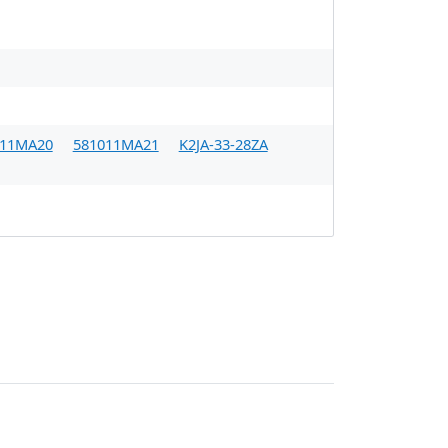
011MA20
581011MA21
K2JA-33-28ZA