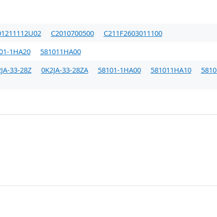
01211112U02
C2010700500
C211F2603011100
01-1HA20
581011HA00
JA-33-28Z
0K2JA-33-28ZA
58101-1HA00
581011HA10
581