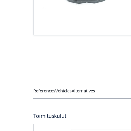
References
Vehicles
Alternatives
Toimituskulut