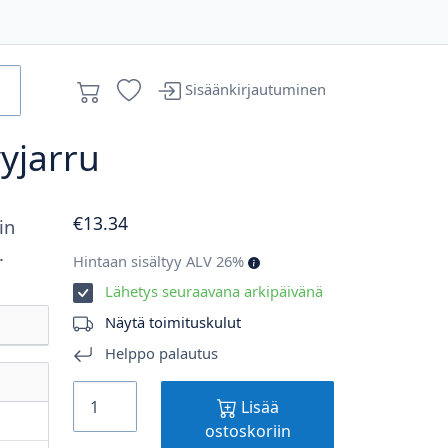
Sisäänkirjautuminen
vyjarru
€
13
.34
in
.
Hintaan sisältyy ALV 26%
Lähetys seuraavana arkipäivänä
Näytä toimituskulut
Helppo palautus
Lisää
ostoskoriin