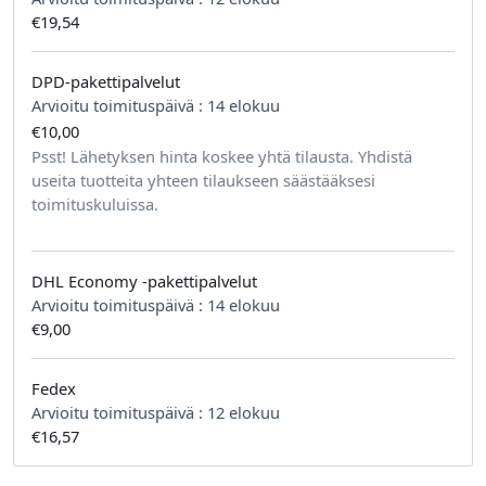
€19,54
DPD-pakettipalvelut
Arvioitu toimituspäivä :
14 elokuu
€10,00
tilausta kohden
Psst! Lähetyksen hinta koskee yhtä tilausta. Yhdistä
useita tuotteita yhteen tilaukseen säästääksesi
toimituskuluissa.
DHL Economy -pakettipalvelut
Arvioitu toimituspäivä :
14 elokuu
€9,00
Fedex
Arvioitu toimituspäivä :
12 elokuu
€16,57