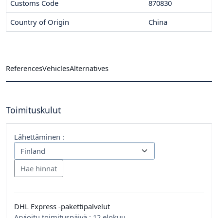
Customs Code
870830
Country of Origin
China
References
Vehicles
Alternatives
Toimituskulut
Lähettäminen :
DHL Express -pakettipalvelut
Arvioitu toimituspäivä :
12 elokuu