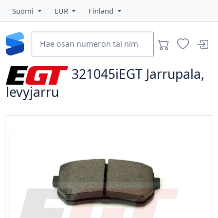
Suomi
EUR
Finland
321045iEGT
Jarrupala,
levyjarru