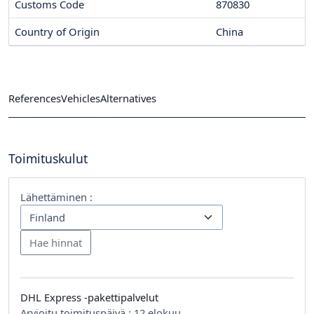
Customs Code
870830
Country of Origin
China
References
Vehicles
Alternatives
Toimituskulut
Lähettäminen :
DHL Express -pakettipalvelut
Arvioitu toimituspäivä :
12 elokuu