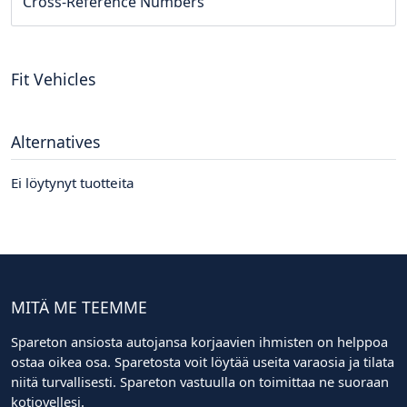
Cross-Reference Numbers
Fit Vehicles
Alternatives
Ei löytynyt tuotteita
MITÄ ME TEEMME
Spareton ansiosta autojansa korjaavien ihmisten on helppoa
ostaa oikea osa. Sparetosta voit löytää useita varaosia ja tilata
niitä turvallisesti. Spareton vastuulla on toimittaa ne suoraan
kotiovellesi.