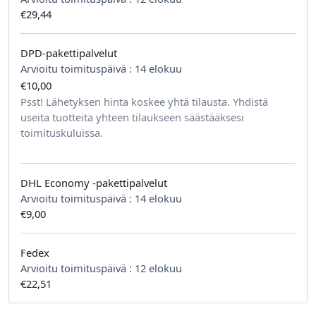
€29,44
DPD-pakettipalvelut
Arvioitu toimituspäivä :
14 elokuu
€10,00
tilausta kohden
Psst! Lähetyksen hinta koskee yhtä tilausta. Yhdistä
useita tuotteita yhteen tilaukseen säästääksesi
toimituskuluissa.
DHL Economy -pakettipalvelut
Arvioitu toimituspäivä :
14 elokuu
€9,00
Fedex
Arvioitu toimituspäivä :
12 elokuu
€22,51