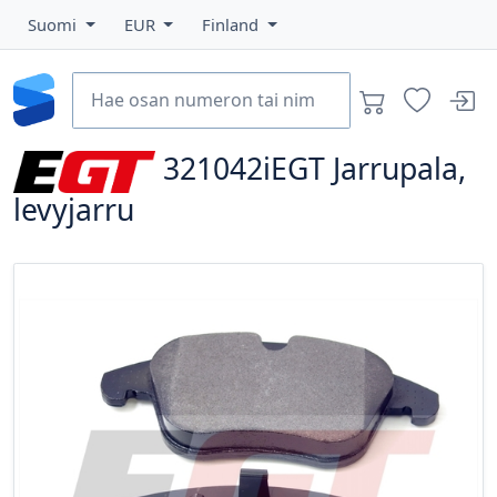
Suomi
EUR
Finland
321042iEGT
Jarrupala,
levyjarru