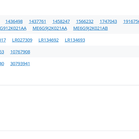
1436498
1437761
1458247
1566232
1747043
191675
G912K021AA
ME6G9J2K021AA
ME6G9J2K021AB
017
LR027309
LR134692
LR134693
63
10767908
40
30793941