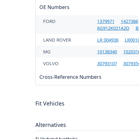
OE Numbers
FORD
1379971
1427386
6G912K021A2D
B
LAND ROVER
LR 004936
LR001
MG
10138340
102031
VOLVO
30793107
307935
Cross-Reference Numbers
Fit Vehicles
Alternatives
Ei löytynyt tuotteita