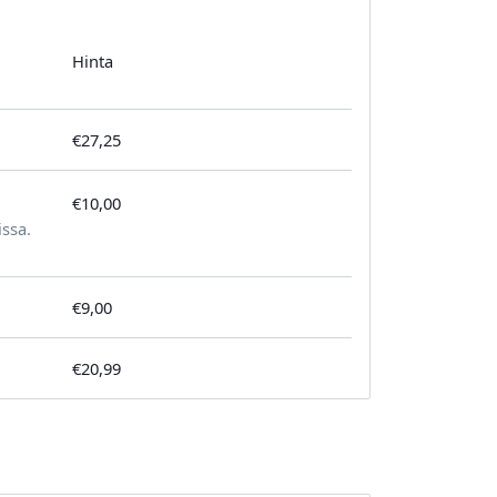
Hinta
€27,25
€10,00
tilausta kohden
issa.
€9,00
€20,99