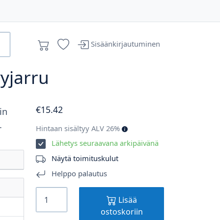
Sisäänkirjautuminen
vyjarru
€
15
.42
in
.
Hintaan sisältyy ALV 26%
Lähetys seuraavana arkipäivänä
Näytä toimituskulut
Helppo palautus
Lisää
ostoskoriin