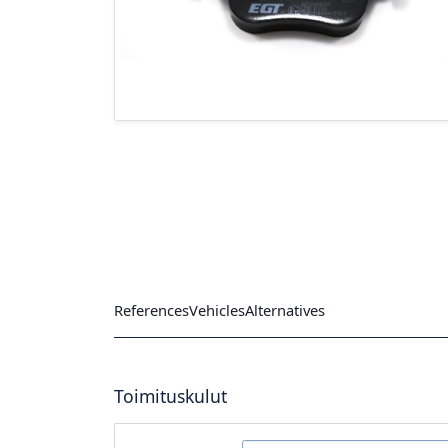
References
Vehicles
Alternatives
Toimituskulut