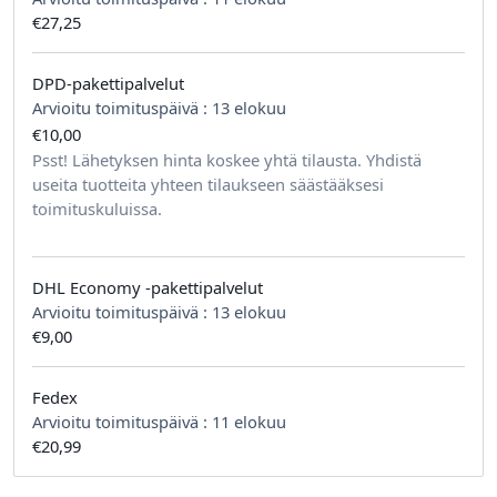
€27,25
DPD-pakettipalvelut
Arvioitu toimituspäivä :
13 elokuu
€10,00
tilausta kohden
Psst! Lähetyksen hinta koskee yhtä tilausta. Yhdistä
useita tuotteita yhteen tilaukseen säästääksesi
toimituskuluissa.
DHL Economy -pakettipalvelut
Arvioitu toimituspäivä :
13 elokuu
€9,00
Fedex
Arvioitu toimituspäivä :
11 elokuu
€20,99