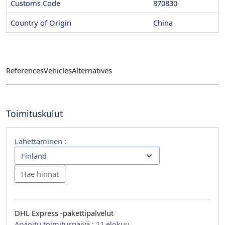
Customs Code
870830
Country of Origin
China
References
Vehicles
Alternatives
Toimituskulut
Lähettäminen :
DHL Express -pakettipalvelut
Arvioitu toimituspäivä :
11 elokuu