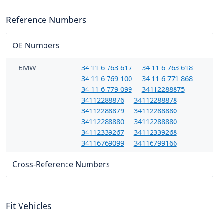
Reference Numbers
OE Numbers
BMW
34 11 6 763 617
34 11 6 763 618
34 11 6 769 100
34 11 6 771 868
34 11 6 779 099
34112288875
34112288876
34112288878
34112288879
34112288880
34112288880
34112288880
34112339267
34112339268
34116769099
34116799166
Cross-Reference Numbers
Fit Vehicles