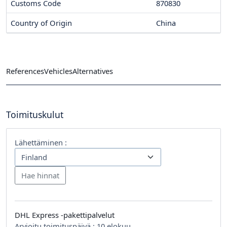
Customs Code
870830
Country of Origin
China
References
Vehicles
Alternatives
Toimituskulut
Lähettäminen :
DHL Express -pakettipalvelut
Arvioitu toimituspäivä :
10 elokuu