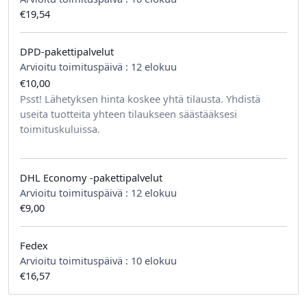
€19,54
DPD-pakettipalvelut
Arvioitu toimituspäivä :
12 elokuu
€10,00
tilausta kohden
Psst! Lähetyksen hinta koskee yhtä tilausta. Yhdistä
useita tuotteita yhteen tilaukseen säästääksesi
toimituskuluissa.
DHL Economy -pakettipalvelut
Arvioitu toimituspäivä :
12 elokuu
€9,00
Fedex
Arvioitu toimituspäivä :
10 elokuu
€16,57