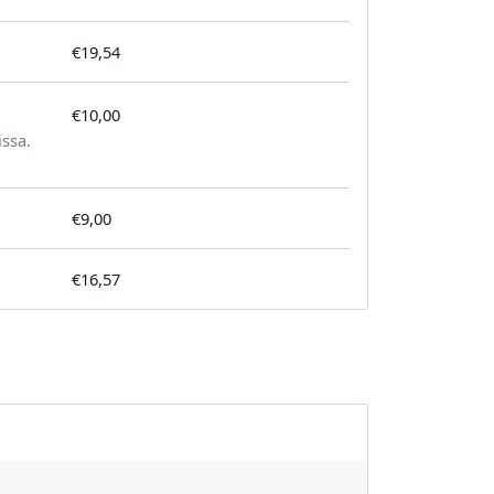
€19,54
€10,00
tilausta kohden
issa.
€9,00
€16,57