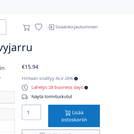
Sisäänkirjautuminen
vyjarru
€
15
.94
in
.
Hintaan sisältyy ALV 26%
Lähetys 28 business days
Näytä toimituskulut
Lisää
ostoskoriin