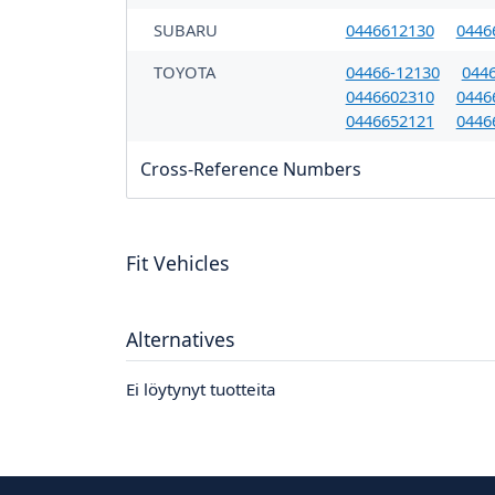
SUBARU
0446612130
0446
TOYOTA
04466-12130
044
0446602310
0446
0446652121
0446
Cross-Reference Numbers
Fit Vehicles
Alternatives
Ei löytynyt tuotteita