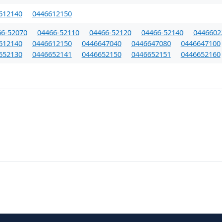
612140
0446612150
66-52070
04466-52110
04466-52120
04466-52140
0446602
612140
0446612150
0446647040
0446647080
0446647100
652130
0446652141
0446652150
0446652151
0446652160