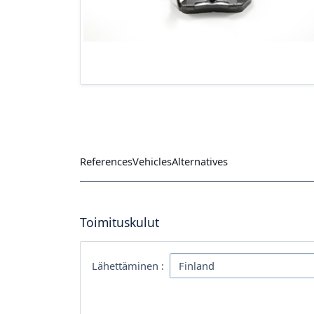
References
Vehicles
Alternatives
Toimituskulut
Lähettäminen :