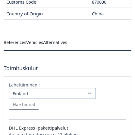
Customs Code
870830
Country of Origin
China
References
Vehicles
Alternatives
Toimituskulut
Lähettäminen :
DHL Express -pakettipalvelut
Arvioitu toimituspäivä :
12 elokuu