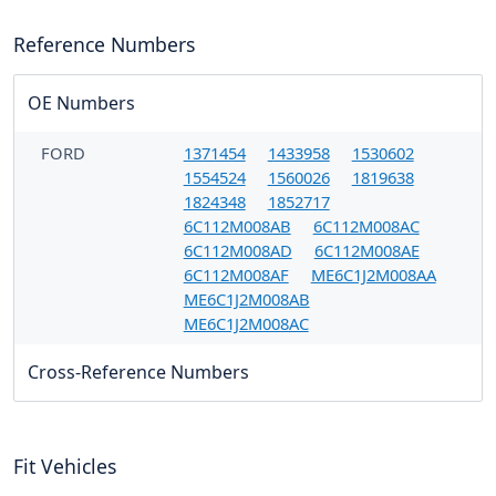
Reference Numbers
OE Numbers
FORD
1371454
1433958
1530602
1554524
1560026
1819638
1824348
1852717
6C112M008AB
6C112M008AC
6C112M008AD
6C112M008AE
6C112M008AF
ME6C1J2M008AA
ME6C1J2M008AB
ME6C1J2M008AC
Cross-Reference Numbers
Fit Vehicles