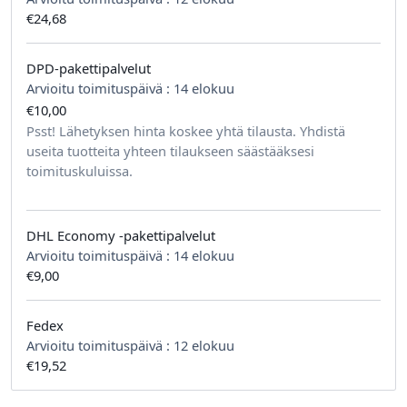
€24,68
DPD-pakettipalvelut
Arvioitu toimituspäivä :
14 elokuu
€10,00
tilausta kohden
Psst! Lähetyksen hinta koskee yhtä tilausta. Yhdistä
useita tuotteita yhteen tilaukseen säästääksesi
toimituskuluissa.
DHL Economy -pakettipalvelut
Arvioitu toimituspäivä :
14 elokuu
€9,00
Fedex
Arvioitu toimituspäivä :
12 elokuu
€19,52