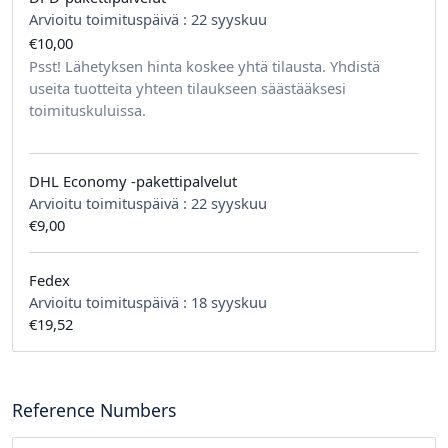
Arvioitu toimituspäivä :
22 syyskuu
€10,00
tilausta kohden
Psst! Lähetyksen hinta koskee yhtä tilausta. Yhdistä
useita tuotteita yhteen tilaukseen säästääksesi
toimituskuluissa.
DHL Economy -pakettipalvelut
Arvioitu toimituspäivä :
22 syyskuu
€9,00
Fedex
Arvioitu toimituspäivä :
18 syyskuu
€19,52
Reference Numbers