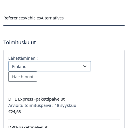
References
Vehicles
Alternatives
Toimituskulut
Lähettäminen :
DHL Express -pakettipalvelut
Arvioitu toimituspäivä :
18 syyskuu
€24,68
DPD-pakettipalvelut