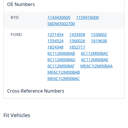
OE Numbers
BYD
1143430600
1159416000
S6DM3502700
FORD
1371454
1433958
1530602
1554524
1560026
1819638
1824348
1852717
6C112M008AB
6C112M008AC
6C112M008AD
6C112M008AE
6C112M008AF
ME6C1J2M008AA
ME6C1J2M008AB
ME6C1J2M008AC
Cross-Reference Numbers
Fit Vehicles