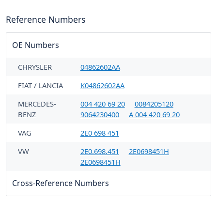
Reference Numbers
OE Numbers
CHRYSLER
04862602AA
FIAT / LANCIA
K04862602AA
MERCEDES-
004 420 69 20
0084205120
BENZ
9064230400
A 004 420 69 20
VAG
2E0 698 451
VW
2E0.698.451
2E0698451H
2E0698451H
Cross-Reference Numbers