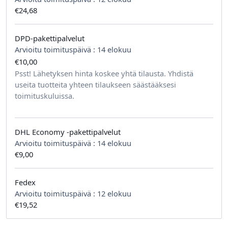
€24,68
DPD-pakettipalvelut
Arvioitu toimituspäivä :
14 elokuu
€10,00
tilausta kohden
Psst! Lähetyksen hinta koskee yhtä tilausta. Yhdistä
useita tuotteita yhteen tilaukseen säästääksesi
toimituskuluissa.
DHL Economy -pakettipalvelut
Arvioitu toimituspäivä :
14 elokuu
€9,00
Fedex
Arvioitu toimituspäivä :
12 elokuu
€19,52