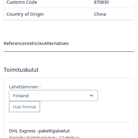
Customs Code
870830
Country of Origin
China
References
Vehicles
Alternatives
Toimituskulut
Lähettäminen :
DHL Express -pakettipalvelut
Arvioitu toimituspäivä :
12 elokuu