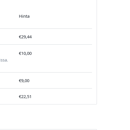
Hinta
€29,44
€10,00
tilausta kohden
issa.
€9,00
€22,51