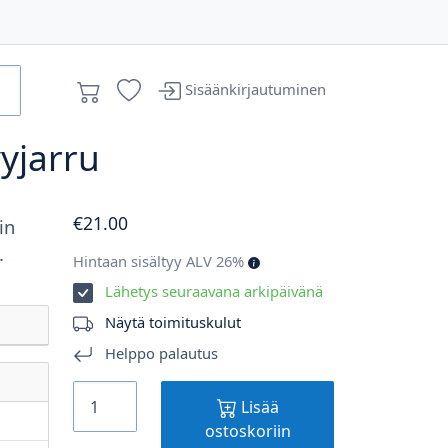
Sisäänkirjautuminen
vyjarru
€
21
.00
in
.
Hintaan sisältyy ALV 26%
Lähetys seuraavana arkipäivänä
Näytä toimituskulut
Helppo palautus
Lisää
ostoskoriin