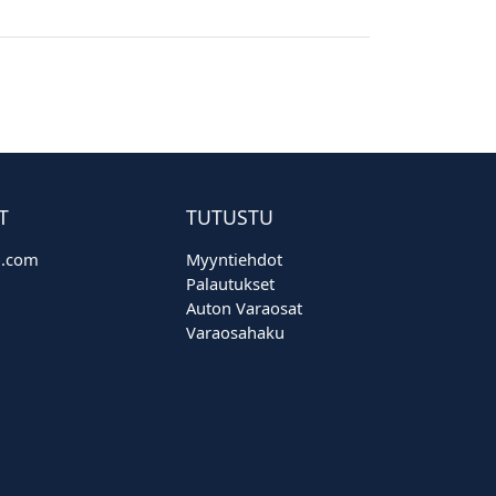
T
TUTUSTU
o.com
Myyntiehdot
Palautukset
Auton Varaosat
Varaosahaku