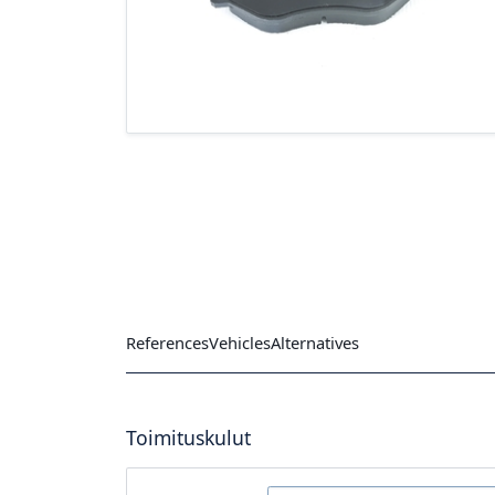
References
Vehicles
Alternatives
Toimituskulut