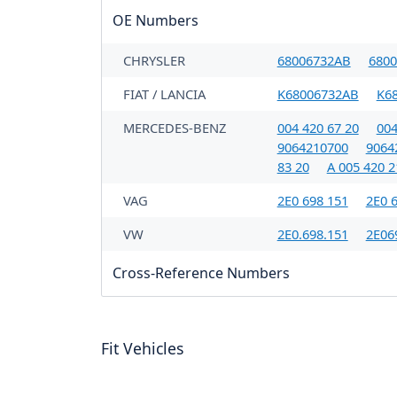
OE Numbers
CHRYSLER
68006732AB
680
FIAT / LANCIA
K68006732AB
K6
MERCEDES-BENZ
004 420 67 20
004
9064210700
9064
83 20
A 005 420 2
VAG
2E0 698 151
2E0 
VW
2E0.698.151
2E06
Cross-Reference Numbers
Fit Vehicles