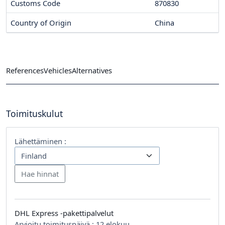
Customs Code
870830
Country of Origin
China
References
Vehicles
Alternatives
Toimituskulut
Lähettäminen :
DHL Express -pakettipalvelut
Arvioitu toimituspäivä :
12 elokuu