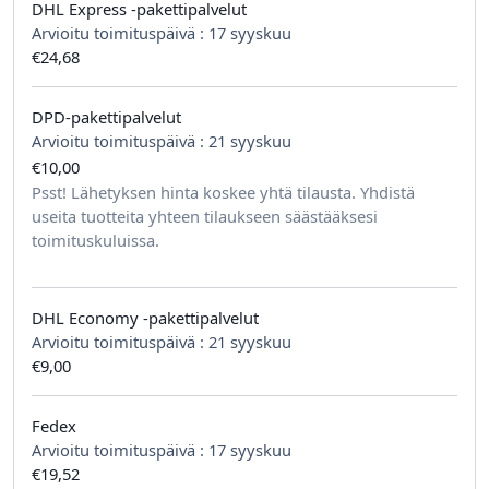
DHL Express -pakettipalvelut
Arvioitu toimituspäivä :
17 syyskuu
€24,68
DPD-pakettipalvelut
Arvioitu toimituspäivä :
21 syyskuu
€10,00
tilausta kohden
Psst! Lähetyksen hinta koskee yhtä tilausta. Yhdistä
useita tuotteita yhteen tilaukseen säästääksesi
toimituskuluissa.
DHL Economy -pakettipalvelut
Arvioitu toimituspäivä :
21 syyskuu
€9,00
Fedex
Arvioitu toimituspäivä :
17 syyskuu
€19,52