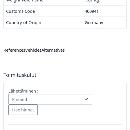
Customs Code
400941
Country of Origin
Germany
References
Vehicles
Alternatives
Toimituskulut
Lähettäminen :