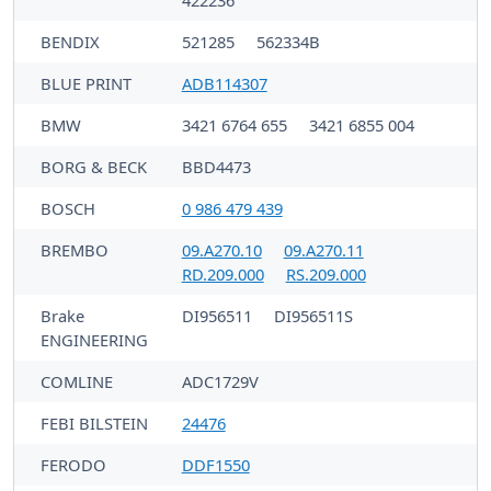
BENDIX
521285
562334B
BLUE PRINT
ADB114307
BMW
3421 6764 655
3421 6855 004
BORG & BECK
BBD4473
BOSCH
0 986 479 439
BREMBO
09.A270.10
09.A270.11
RD.209.000
RS.209.000
Brake
DI956511
DI956511S
ENGINEERING
COMLINE
ADC1729V
FEBI BILSTEIN
24476
FERODO
DDF1550