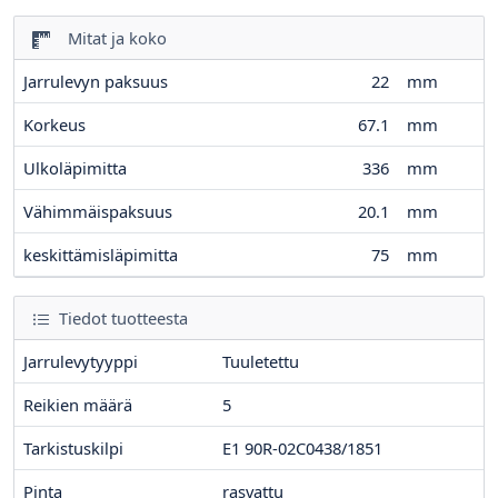
Mitat ja koko
Jarrulevyn paksuus
22
mm
Korkeus
67.1
mm
Ulkoläpimitta
336
mm
Vähimmäispaksuus
20.1
mm
keskittämisläpimitta
75
mm
Tiedot tuotteesta
Jarrulevytyyppi
Tuuletettu
Reikien määrä
5
Tarkistuskilpi
E1 90R-02C0438/1851
Pinta
rasvattu