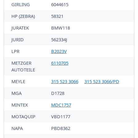
GIRLING
6044615
HP (ZEBRA)
58321
JURATEK
BMW118
JURID
562334J
LPR
B2023V
METZGER
6110705
AUTOTEILE
MEYLE
315 523 3066
315 523 3066/PD
MGA
D1728
MINTEX
MDC1757
MOTAQUIP
VBD1177
NAPA
PBD8362