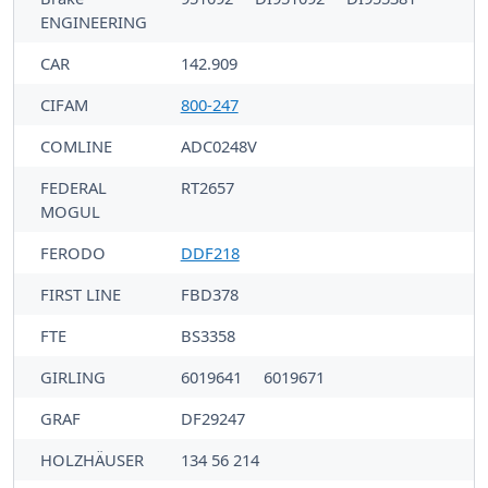
ENGINEERING
CAR
142.909
CIFAM
800-247
COMLINE
ADC0248V
FEDERAL
RT2657
MOGUL
FERODO
DDF218
FIRST LINE
FBD378
FTE
BS3358
GIRLING
6019641
6019671
GRAF
DF29247
HOLZHÄUSER
134 56 214