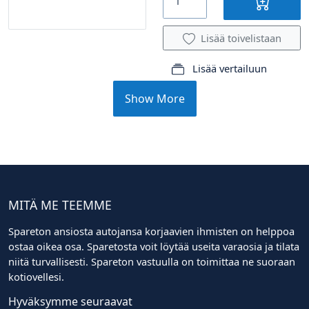
Lisää toivelistaan
Lisää vertailuun
Show More
MITÄ ME TEEMME
Spareton ansiosta autojansa korjaavien ihmisten on helppoa
ostaa oikea osa. Sparetosta voit löytää useita varaosia ja tilata
niitä turvallisesti. Spareton vastuulla on toimittaa ne suoraan
kotiovellesi.
Hyväksymme seuraavat