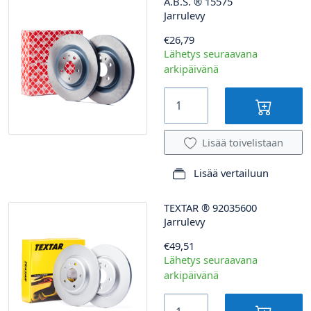
A.B.S.
®
15575
Jarrulevy
€26,79
Lähetys seuraavana
arkipäivänä
Lisää toivelistaan
Lisää vertailuun
TEXTAR
®
92035600
Jarrulevy
€49,51
Lähetys seuraavana
arkipäivänä