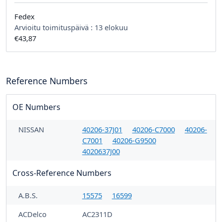
Fedex
Arvioitu toimituspäivä :
13 elokuu
€43,87
Reference Numbers
OE Numbers
NISSAN
40206-37J01
40206-C7000
40206-
C7001
40206-G9500
4020637J00
Cross-Reference Numbers
A.B.S.
15575
16599
ACDelco
AC2311D