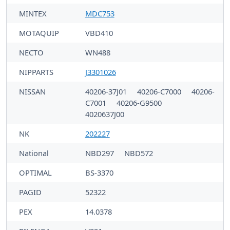
MINTEX
MDC753
MOTAQUIP
VBD410
NECTO
WN488
NIPPARTS
J3301026
NISSAN
40206-37J01
40206-C7000
40206-
C7001
40206-G9500
4020637J00
NK
202227
National
NBD297
NBD572
OPTIMAL
BS-3370
PAGID
52322
PEX
14.0378