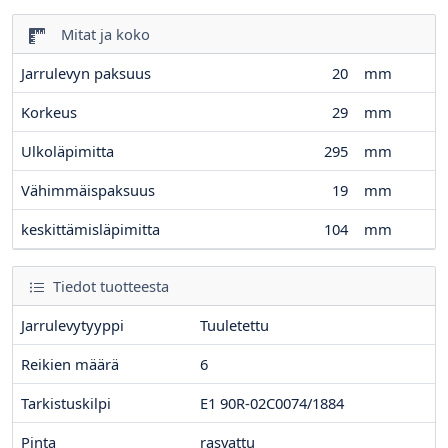
Mitat ja koko
Jarrulevyn paksuus
20
mm
Korkeus
29
mm
Ulkoläpimitta
295
mm
Vähimmäispaksuus
19
mm
keskittämisläpimitta
104
mm
Tiedot tuotteesta
Jarrulevytyyppi
Tuuletettu
Reikien määrä
6
Tarkistuskilpi
E1 90R-02C0074/1884
Pinta
rasvattu