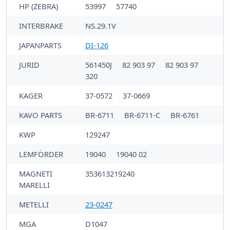
HP (ZEBRA)
53997
57740
INTERBRAKE
NS.29.1V
JAPANPARTS
DI-126
JURID
561450J
82 903 97
82 903 97
320
KAGER
37-0572
37-0669
KAVO PARTS
BR-6711
BR-6711-C
BR-6761
KWP
129247
LEMFÖRDER
19040
19040 02
MAGNETI
353613219240
MARELLI
METELLI
23-0247
MGA
D1047