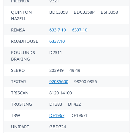
PILENGA
V321
QUINTON
BDC3358
BDC3358P
BSF3358
HAZELL
REMSA
633.7 10
6337.10
ROADHOUSE
6337.10
ROULUNDS
D2311
BRAKING
SEBRO
203949
49 49
TEXTAR
92035600
98200 0356
TRISCAN
8120 14109
TRUSTING
DF383
DF432
TRW
DF1967
DF1967T
UNIPART
GBD724