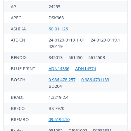
AP
24255
APEC
DSK963
ASHIKA
60-01-126
ATE-CN
24-0120-0119-1-01
24.0120-0119.1
420119
BENDIX
345013
561450
561450B
BLUE PRINT
ADN14336
ADN14374
BOSCH
0 986 478 257
0 986 479 U33
BD204
BRADI
1.3219.2.4
BRECO
BS 7970
BREMBO
09.5194.10
Brake
951092
DI951092
DI955381