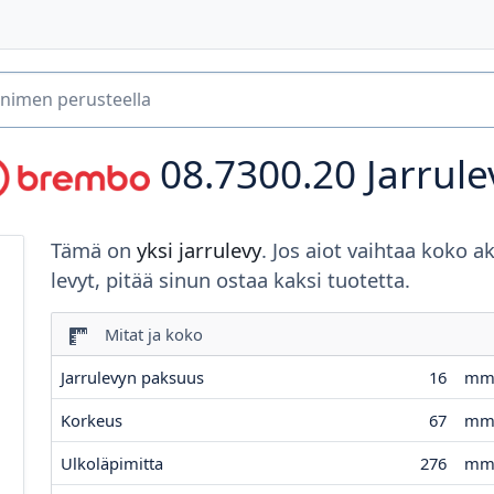
08.7300.20
Jarrule
Tämä on
yksi jarrulevy
. Jos aiot vaihtaa koko a
levyt, pitää sinun ostaa kaksi tuotetta.
Mitat ja koko
Jarrulevyn paksuus
16
m
Korkeus
67
m
Ulkoläpimitta
276
m