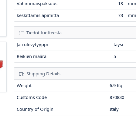
Vähimmäispaksuus
13
m
keskittämisläpimitta
73
m
Tiedot tuotteesta
Jarrulevytyyppi
täysi
Reikien määrä
5
Shipping Details
Weight
6.9 Kg
Customs Code
870830
Country of Origin
Italy