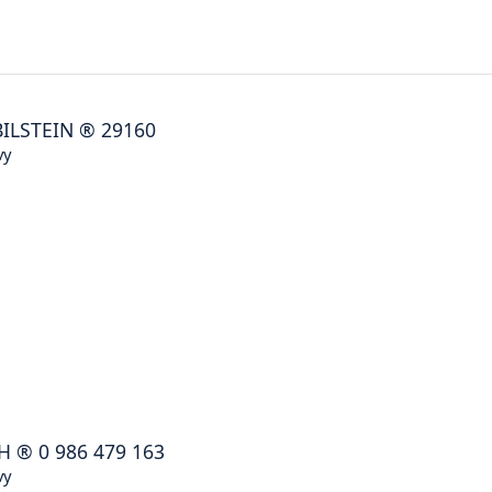
BILSTEIN
®
29160
vy
H
®
0 986 479 163
vy