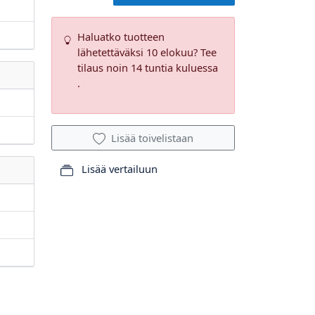
m
m
Haluatko tuotteen
lähetettäväksi 10 elokuu? Tee
tilaus noin 14 tuntia kuluessa
.
Lisää toivelistaan
Lisää vertailuun