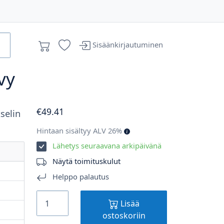
Sisäänkirjautuminen
vy
€
49
.41
kselin
Hintaan sisältyy ALV 26%
Lähetys seuraavana arkipäivänä
Näytä toimituskulut
m
Helppo palautus
m
Lisää
m
ostoskoriin