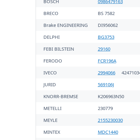
BOSCH
0986479163
BRECO
BS 7582
Brake ENGINEERING
DI956062
DELPHI
BG3753
FEBI BILSTEIN
29160
FERODO
FCR196A
IVECO
2994066
424710
JURID
569106J
KNORR-BREMSE
K206963N50
METELLI
230779
MEYLE
2155230030
MINTEX
MDC1440