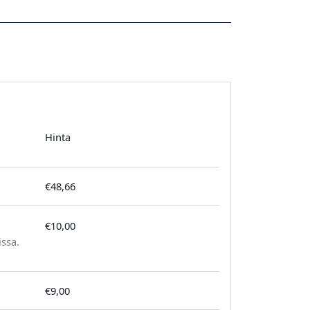
Hinta
€48,66
€10,00
tilausta kohden
issa.
€9,00