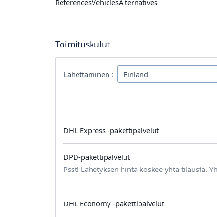
References
Vehicles
Alternatives
Toimituskulut
Lähettäminen :
DHL Express -pakettipalvelut
DPD-pakettipalvelut
Psst! Lähetyksen hinta koskee yhtä tilausta. Yh
DHL Economy -pakettipalvelut