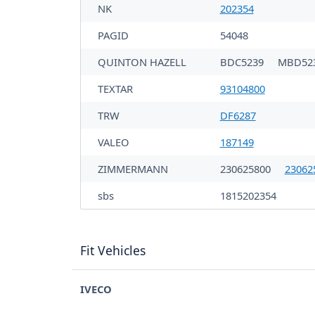
NK
202354
PAGID
54048
QUINTON HAZELL
BDC5239
MBD52
TEXTAR
93104800
TRW
DF6287
VALEO
187149
ZIMMERMANN
230625800
23062
sbs
1815202354
Fit Vehicles
IVECO