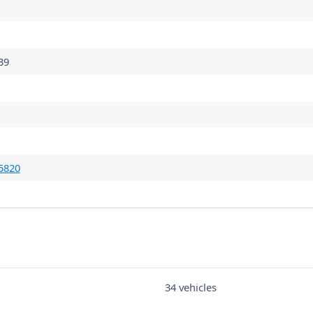
39
5820
34 vehicles