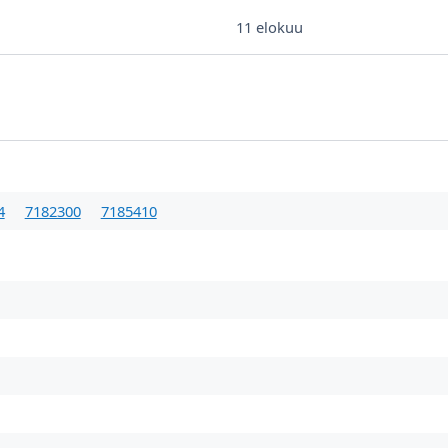
11 elokuu
4
7182300
7185410