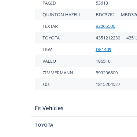
PAGID
53613
QUINTON HAZELL
BDC3762
MBD37
TEXTAR
92065500
TOYOTA
4351212230
4351
TRW
DF1409
VALEO
186510
ZIMMERMANN
590206800
sbs
1815204527
Fit Vehicles
TOYOTA