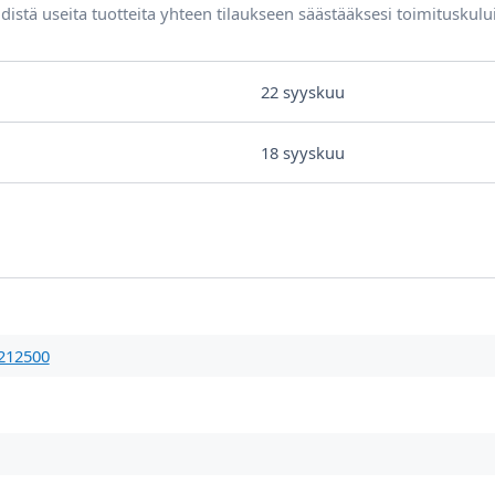
distä useita tuotteita yhteen tilaukseen säästääksesi toimituskulu
22 syyskuu
18 syyskuu
212500