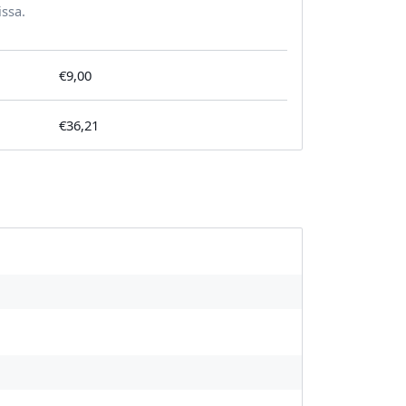
issa.
€9,00
€36,21