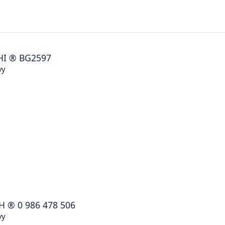
HI
®
BG2597
vy
H
®
0 986 478 506
vy