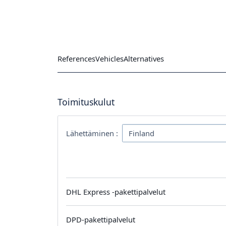
References
Vehicles
Alternatives
Toimituskulut
Lähettäminen :
DHL Express -pakettipalvelut
DPD-pakettipalvelut