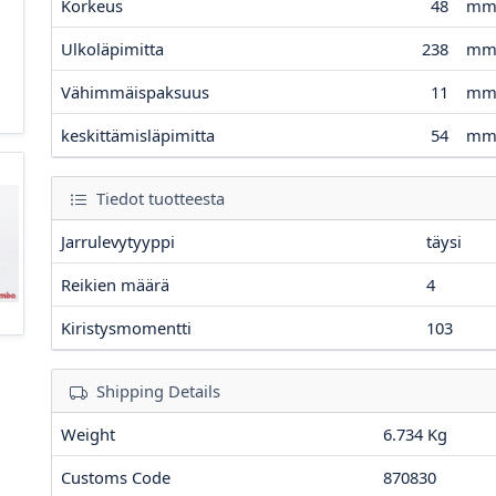
Korkeus
48
m
Ulkoläpimitta
238
m
Vähimmäispaksuus
11
m
keskittämisläpimitta
54
m
Tiedot tuotteesta
Jarrulevytyyppi
täysi
Reikien määrä
4
Kiristysmomentti
103
Shipping Details
Weight
6.734 Kg
Customs Code
870830