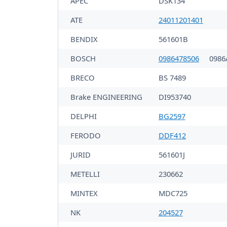
APEC
DSK134
ATE
24011201401
BENDIX
561601B
BOSCH
0986478506
0986
BRECO
BS 7489
Brake ENGINEERING
DI953740
DELPHI
BG2597
FERODO
DDF412
JURID
561601J
METELLI
230662
MINTEX
MDC725
NK
204527