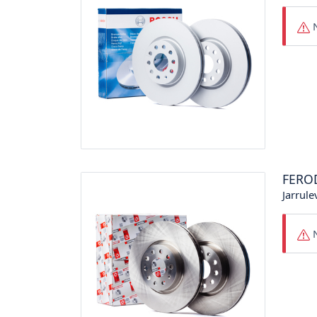
N
FERO
Jarrule
N