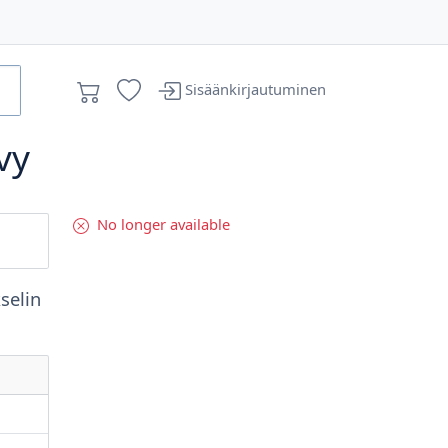
Sisäänkirjautuminen
vy
No longer available
kselin
m