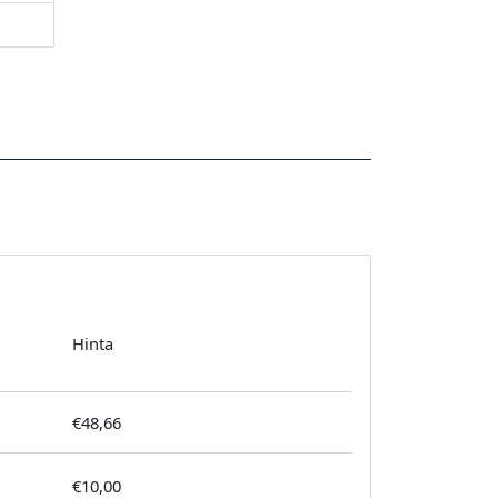
Hinta
€48,66
€10,00
tilausta kohden