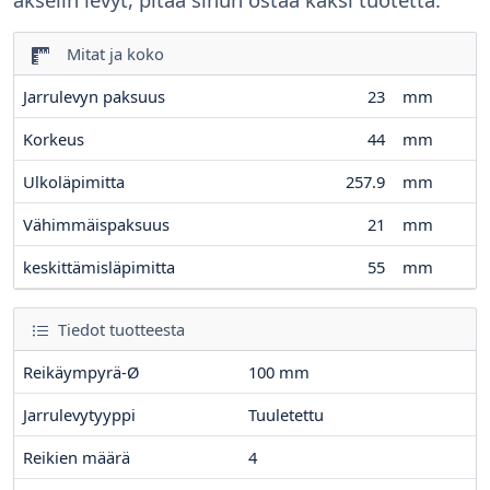
Mitat ja koko
Jarrulevyn paksuus
23
mm
Korkeus
44
mm
Ulkoläpimitta
257.9
mm
Vähimmäispaksuus
21
mm
keskittämisläpimitta
55
mm
Tiedot tuotteesta
Reikäympyrä-Ø
100
mm
Jarrulevytyyppi
Tuuletettu
Reikien määrä
4