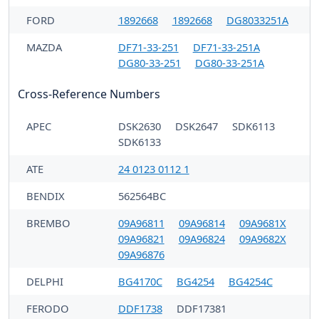
FORD
1892668
1892668
DG8033251A
MAZDA
DF71-33-251
DF71-33-251A
DG80-33-251
DG80-33-251A
Cross-Reference Numbers
APEC
DSK2630
DSK2647
SDK6113
SDK6133
ATE
24 0123 0112 1
BENDIX
562564BC
BREMBO
09A96811
09A96814
09A9681X
09A96821
09A96824
09A9682X
09A96876
DELPHI
BG4170C
BG4254
BG4254C
FERODO
DDF1738
DDF17381