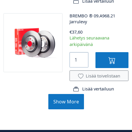
Lisää vertailuun
BREMBO
®
09.A968.21
Jarrulevy
€37,60
Lähetys seuraavana
arkipäivänä
Lisää toivelistaan
Lisää vertailuun
Show More