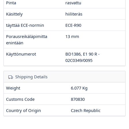
Pinta
rasvattu
Käsittely
hiiliteräs
täyttää ECE-normin
ECE-R90
Porausreikäläpimitta
13
mm
enintään
Käyttönumerot
BD1386, E1 90 R -
02C0349/0095
Shipping Details
Weight
6.077 Kg
Customs Code
870830
Country of Origin
Czech Republic