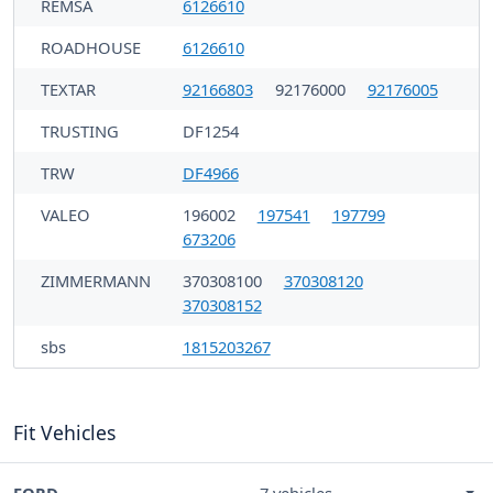
REMSA
6126610
ROADHOUSE
6126610
TEXTAR
92166803
92176000
92176005
TRUSTING
DF1254
TRW
DF4966
VALEO
196002
197541
197799
673206
ZIMMERMANN
370308100
370308120
370308152
sbs
1815203267
Fit Vehicles
FORD
7 vehicles