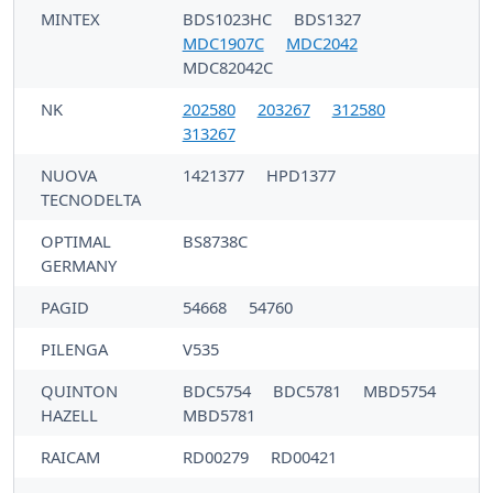
MINTEX
BDS1023HC
BDS1327
MDC1907C
MDC2042
MDC82042C
NK
202580
203267
312580
313267
NUOVA
1421377
HPD1377
TECNODELTA
OPTIMAL
BS8738C
GERMANY
PAGID
54668
54760
PILENGA
V535
QUINTON
BDC5754
BDC5781
MBD5754
HAZELL
MBD5781
RAICAM
RD00279
RD00421