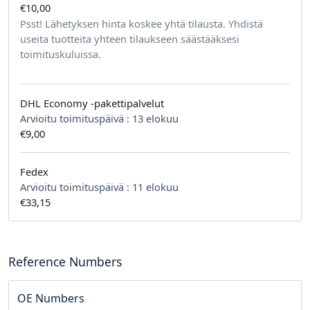
€10,00
tilausta kohden
Psst! Lähetyksen hinta koskee yhtä tilausta. Yhdistä
useita tuotteita yhteen tilaukseen säästääksesi
toimituskuluissa.
DHL Economy -pakettipalvelut
Arvioitu toimituspäivä :
13 elokuu
€9,00
Fedex
Arvioitu toimituspäivä :
11 elokuu
€33,15
Reference Numbers
OE Numbers