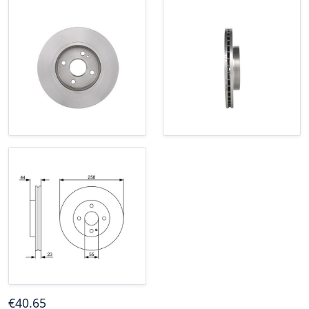
€
40
.65