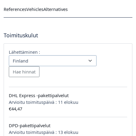
References
Vehicles
Alternatives
Toimituskulut
Lähettäminen :
DHL Express -pakettipalvelut
Arvioitu toimituspäivä :
11 elokuu
€44,47
DPD-pakettipalvelut
Arvioitu toimituspäivä :
13 elokuu