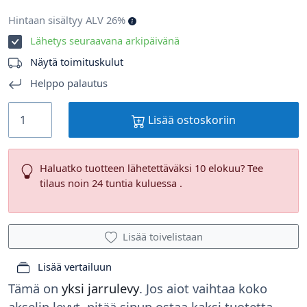
Hintaan sisältyy ALV 26%
Lähetys seuraavana arkipäivänä
Näytä toimituskulut
Helppo palautus
Lisää ostoskoriin
Haluatko tuotteen lähetettäväksi 10 elokuu? Tee
tilaus noin 24 tuntia kuluessa .
Lisää toivelistaan
Lisää vertailuun
Tämä on
yksi jarrulevy
. Jos aiot vaihtaa koko
akselin levyt, pitää sinun ostaa kaksi tuotetta.