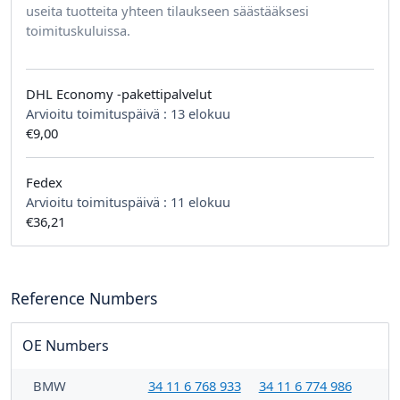
useita tuotteita yhteen tilaukseen säästääksesi
toimituskuluissa.
DHL Economy -pakettipalvelut
Arvioitu toimituspäivä :
13 elokuu
€9,00
Fedex
Arvioitu toimituspäivä :
11 elokuu
€36,21
Reference Numbers
OE Numbers
BMW
34 11 6 768 933
34 11 6 774 986