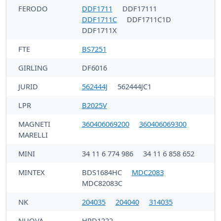
FERODO
DDF1711
DDF17111
DDF1711C
DDF1711C1D
DDF1711X
FTE
BS7251
GIRLING
DF6016
JURID
562444J
562444JC1
LPR
B2025V
MAGNETI
360406069200
360406069300
MARELLI
MINI
34 11 6 774 986
34 11 6 858 652
MINTEX
BDS1684HC
MDC2083
MDC82083C
NK
204035
204040
314035
NUOVA
HPD1222