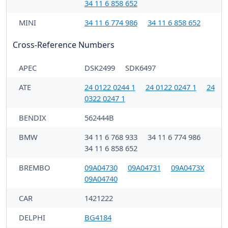
34 11 6 858 652
MINI
34 11 6 774 986
34 11 6 858 652
Cross-Reference Numbers
APEC
DSK2499
SDK6497
ATE
24 0122 0244 1
24 0122 0247 1
24
0322 0247 1
BENDIX
562444B
BMW
34 11 6 768 933
34 11 6 774 986
34 11 6 858 652
BREMBO
09A04730
09A04731
09A0473X
09A04740
CAR
1421222
DELPHI
BG4184