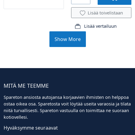
Lisää toivelistaan
Lisää vertailuun
Show More
MITÄ ME TEEMME
Spareton ansiosta autojansa korjaavien ihmisten on helppoa
ostaa oikea osa. Sparetosta voit löytää useita varaosia ja tilata
niitä turvallisesti. Spareton vastuulla on toimittaa ne suoraan
kotiovellesi.
Hyväksymme seuraavat