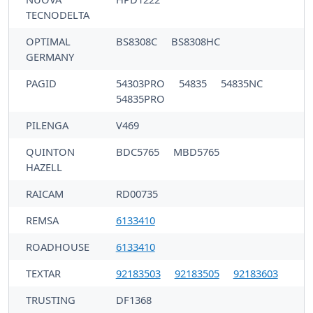
TECNODELTA
OPTIMAL
BS8308C
BS8308HC
GERMANY
PAGID
54303PRO
54835
54835NC
54835PRO
PILENGA
V469
QUINTON
BDC5765
MBD5765
HAZELL
RAICAM
RD00735
REMSA
6133410
ROADHOUSE
6133410
TEXTAR
92183503
92183505
92183603
TRUSTING
DF1368