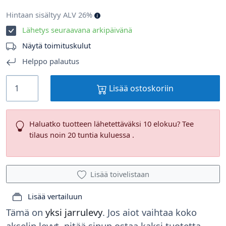
Hintaan sisältyy ALV 26%
Lähetys seuraavana arkipäivänä
Näytä toimituskulut
Helppo palautus
Lisää ostoskoriin
Haluatko tuotteen lähetettäväksi 10 elokuu? Tee
tilaus noin 20 tuntia kuluessa .
Lisää toivelistaan
Lisää vertailuun
Tämä on
yksi jarrulevy
. Jos aiot vaihtaa koko
akselin levyt, pitää sinun ostaa kaksi tuotetta.