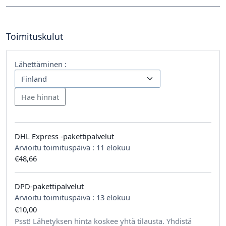
Toimituskulut
Lähettäminen :
DHL Express -pakettipalvelut
Arvioitu toimituspäivä :
11 elokuu
€48,66
DPD-pakettipalvelut
Arvioitu toimituspäivä :
13 elokuu
€10,00
tilausta kohden
Psst! Lähetyksen hinta koskee yhtä tilausta. Yhdistä