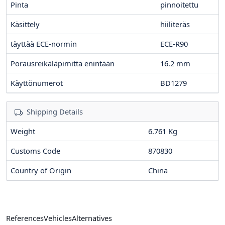
Pinta
pinnoitettu
Käsittely
hiiliteräs
täyttää ECE-normin
ECE-R90
Porausreikäläpimitta enintään
16.2
mm
Käyttönumerot
BD1279
Shipping Details
Weight
6.761 Kg
Customs Code
870830
Country of Origin
China
References
Vehicles
Alternatives