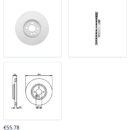
€
55
.78