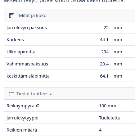
Mitat ja koko
Jarrulevyn paksuus
22
mm
Korkeus
44.1
mm
Ulkoläpimitta
294
mm
Vähimmäispaksuus
20.4
mm
keskittämisläpimitta
64.1
mm
Tiedot tuotteesta
Reikäympyrä-Ø
100
mm
Jarrulevytyyppi
Tuuletettu
Reikien määrä
4