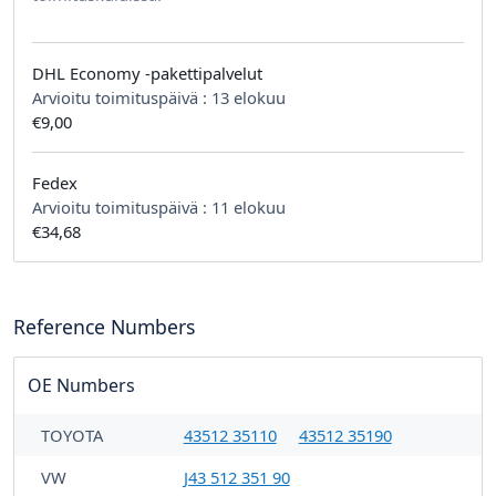
DHL Economy -pakettipalvelut
Arvioitu toimituspäivä :
13 elokuu
€9,00
Fedex
Arvioitu toimituspäivä :
11 elokuu
€34,68
Reference Numbers
OE Numbers
TOYOTA
43512 35110
43512 35190
VW
J43 512 351 90