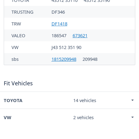
TRUSTING
DF346
TRW
DF1418
VALEO
186547
673621
VW
J43 512 351 90
sbs
1815209948
209948
Fit Vehicles
TOYOTA
14 vehicles
VW
2 vehicles