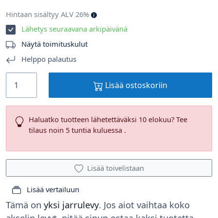
Hintaan sisältyy ALV 26%
Lähetys seuraavana arkipäivänä
Näytä toimituskulut
Helppo palautus
Lisää ostoskoriin
Haluatko tuotteen lähetettäväksi 10 elokuu? Tee
tilaus noin 5 tuntia kuluessa .
Lisää toivelistaan
Lisää vertailuun
Tämä on
yksi jarrulevy
. Jos aiot vaihtaa koko
akselin levyt, pitää sinun ostaa kaksi tuotetta.