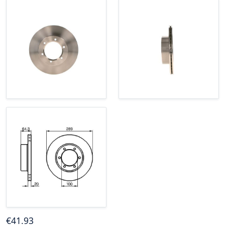
€
41
.93