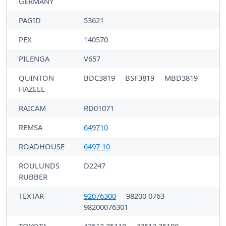
GERMANY
PAGID
53621
PEX
140570
PILENGA
V657
QUINTON
BDC3819
BSF3819
MBD3819
HAZELL
RAICAM
RD01071
REMSA
649710
ROADHOUSE
6497 10
ROULUNDS
D2247
RUBBER
TEXTAR
92076300
98200 0763
98200076301
TOYOTA
43512 35110
43512 35190