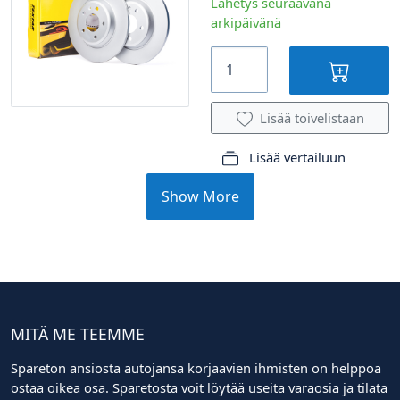
Lähetys seuraavana
arkipäivänä
Lisää toivelistaan
Lisää vertailuun
Show More
MITÄ ME TEEMME
Spareton ansiosta autojansa korjaavien ihmisten on helppoa
ostaa oikea osa. Sparetosta voit löytää useita varaosia ja tilata