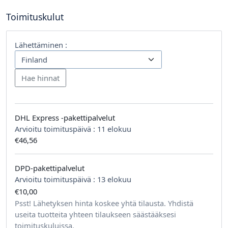
Toimituskulut
Lähettäminen :
DHL Express -pakettipalvelut
Arvioitu toimituspäivä :
11 elokuu
€46,56
DPD-pakettipalvelut
Arvioitu toimituspäivä :
13 elokuu
€10,00
tilausta kohden
Psst! Lähetyksen hinta koskee yhtä tilausta. Yhdistä
useita tuotteita yhteen tilaukseen säästääksesi
toimituskuluissa.