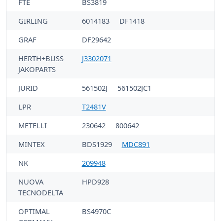
FTE
BS3819
GIRLING
6014183
DF1418
GRAF
DF29642
HERTH+BUSS
J3302071
JAKOPARTS
JURID
561502J
561502JC1
LPR
T2481V
METELLI
230642
800642
MINTEX
BDS1929
MDC891
NK
209948
NUOVA
HPD928
TECNODELTA
OPTIMAL
BS4970C