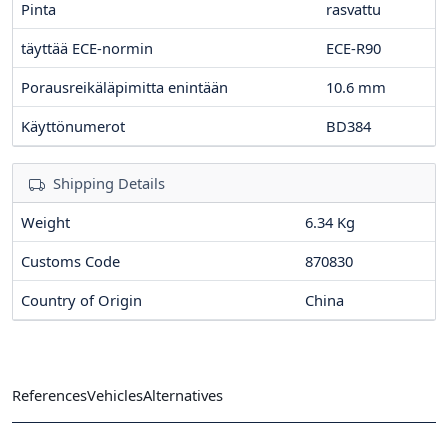
Pinta
rasvattu
täyttää ECE-normin
ECE-R90
Porausreikäläpimitta enintään
10.6
mm
Käyttönumerot
BD384
Shipping Details
Weight
6.34 Kg
Customs Code
870830
Country of Origin
China
References
Vehicles
Alternatives