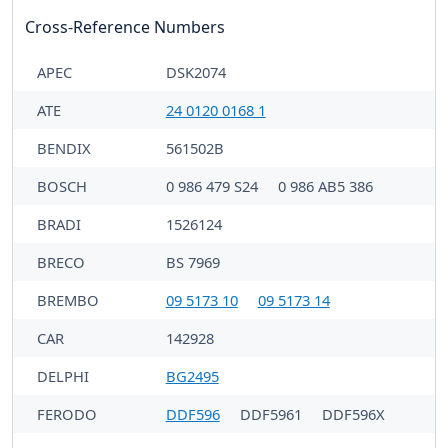
Cross-Reference Numbers
APEC
DSK2074
ATE
24 0120 0168 1
BENDIX
561502B
BOSCH
0 986 479 S24
0 986 AB5 386
BRADI
1526124
BRECO
BS 7969
BREMBO
09 5173 10
09 5173 14
CAR
142928
DELPHI
BG2495
FERODO
DDF596
DDF5961
DDF596X