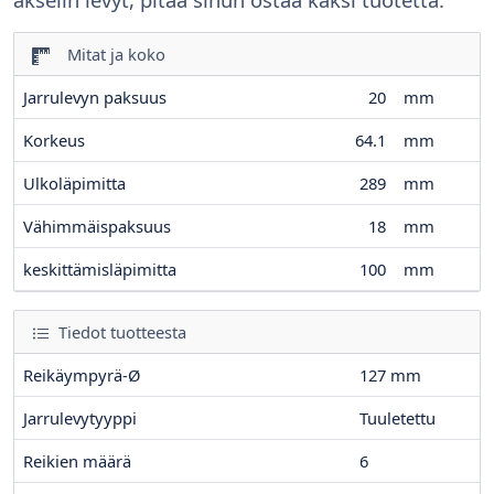
Mitat ja koko
Jarrulevyn paksuus
20
mm
Korkeus
64.1
mm
Ulkoläpimitta
289
mm
Vähimmäispaksuus
18
mm
keskittämisläpimitta
100
mm
Tiedot tuotteesta
Reikäympyrä-Ø
127
mm
Jarrulevytyyppi
Tuuletettu
Reikien määrä
6