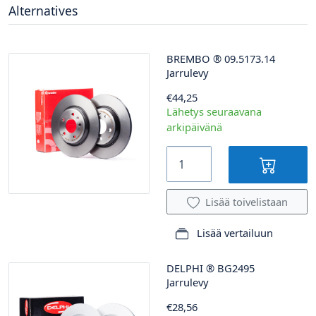
Alternatives
BREMBO
®
09.5173.14
Jarrulevy
€44,25
Lähetys seuraavana
arkipäivänä
Lisää toivelistaan
Lisää vertailuun
DELPHI
®
BG2495
Jarrulevy
€28,56