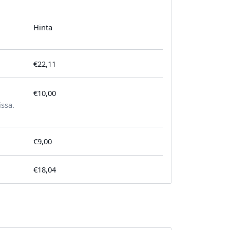
Hinta
€22,11
€10,00
tilausta kohden
issa.
€9,00
€18,04