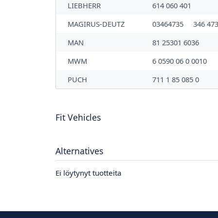
LIEBHERR
614 060 401
MAGIRUS-DEUTZ
03464735
346 47
MAN
81 25301 6036
MWM
6 0590 06 0 0010
PUCH
711 1 85 085 0
Fit Vehicles
Alternatives
Ei löytynyt tuotteita