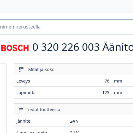
0 320 226 003
Äänito
Mitat ja koko
Leveys
76
mm
Läpimitta
125
mm
Tiedot tuotteesta
Jännite
24
V
Nimellisjännite
24
V