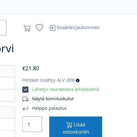
Sisäänkirjautuminen
rvi
€
21
.80
Hintaan sisältyy ALV 26%
Lähetys seuraavana arkipäivänä
Näytä toimituskulut
Helppo palautus
Lisää
ostoskoriin