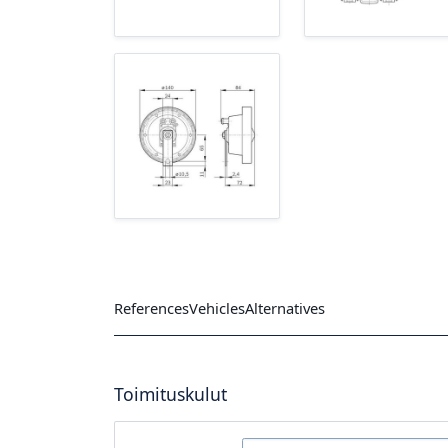
References
Vehicles
Alternatives
Toimituskulut