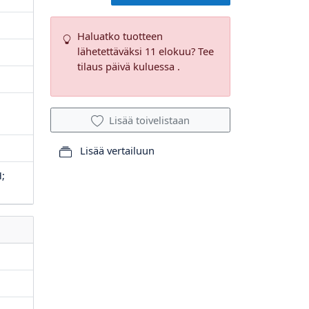
Haluatko tuotteen
lähetettäväksi 11 elokuu? Tee
tilaus päivä kuluessa .
Lisää toivelistaan
Lisää vertailuun
;