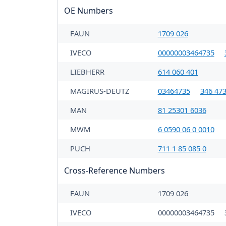
OE Numbers
FAUN
1709 026
IVECO
00000003464735
LIEBHERR
614 060 401
MAGIRUS-DEUTZ
03464735
346 47
MAN
81 25301 6036
MWM
6 0590 06 0 0010
PUCH
711 1 85 085 0
Cross-Reference Numbers
FAUN
1709 026
IVECO
00000003464735