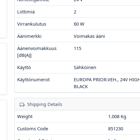
Liittimiä
2
Virrankulutus
60
W
Äänimerkki
Voimakas ääni
Äänenvoimakkuus
115
[dB(A)]
Käyttö
Sähköinen
Käyttönumerot
EUROPA PRIOR.VEH., 24V HIGH
BLACK
Shipping Details
Weight
1.008 Kg
Customs Code
851230