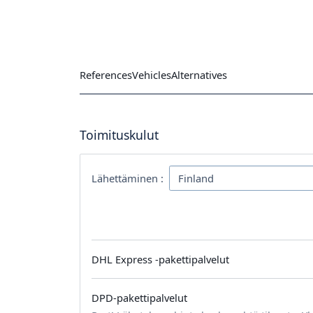
References
Vehicles
Alternatives
Toimituskulut
Lähettäminen :
DHL Express -pakettipalvelut
DPD-pakettipalvelut