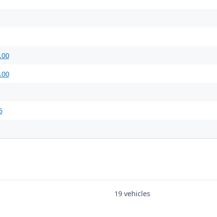
.00
.00
5
19 vehicles