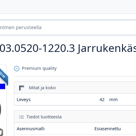
03.0520-1220.3
Jarrukenkä
Premium quality
MIUM
Mitat ja koko
Leveys
42
mm
Tiedot tuotteesta
Asennusmalli
Esiasennettu