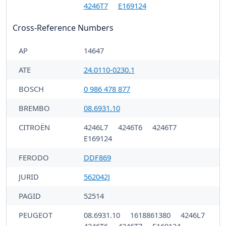
4246T7
E169124
Cross-Reference Numbers
AP
14647
ATE
24.0110-0230.1
BOSCH
0 986 478 877
BREMBO
08.6931.10
CITROËN
4246L7
4246T6
4246T7
E169124
FERODO
DDF869
JURID
562042J
PAGID
52514
PEUGEOT
08.6931.10
1618861380
4246L7
4246T6
4246T7
E169124