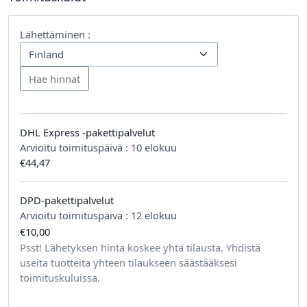
Lähettäminen :
DHL Express -pakettipalvelut
Arvioitu toimituspäivä :
10 elokuu
€44,47
DPD-pakettipalvelut
Arvioitu toimituspäivä :
12 elokuu
€10,00
tilausta kohden
Psst! Lähetyksen hinta koskee yhtä tilausta. Yhdistä
useita tuotteita yhteen tilaukseen säästääksesi
toimituskuluissa.