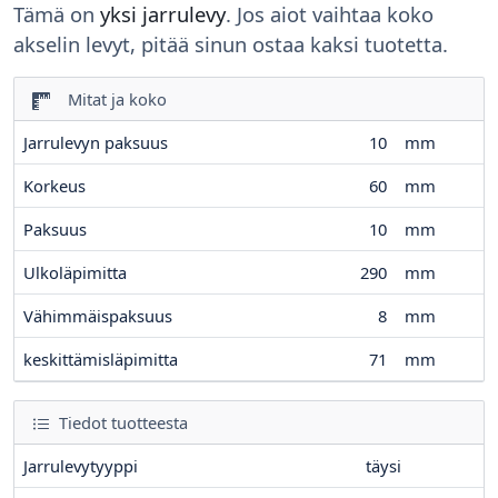
Tämä on
yksi jarrulevy
. Jos aiot vaihtaa koko
akselin levyt, pitää sinun ostaa kaksi tuotetta.
Mitat ja koko
Jarrulevyn paksuus
10
mm
Korkeus
60
mm
Paksuus
10
mm
Ulkoläpimitta
290
mm
Vähimmäispaksuus
8
mm
keskittämisläpimitta
71
mm
Tiedot tuotteesta
Jarrulevytyyppi
täysi