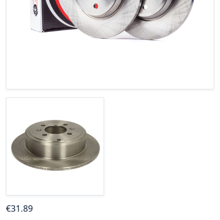
€
31
.89