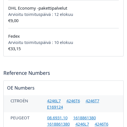
DHL Economy -pakettipalvelut
Arvioitu toimituspäivä :
12 elokuu
€9,00
Fedex
Arvioitu toimituspäivä :
10 elokuu
€33,15
Reference Numbers
OE Numbers
CITROËN
4246L7
4246T6
4246T7
E169124
PEUGEOT
08.6931.10
1618861380
1618861380
4246L7
4246T6