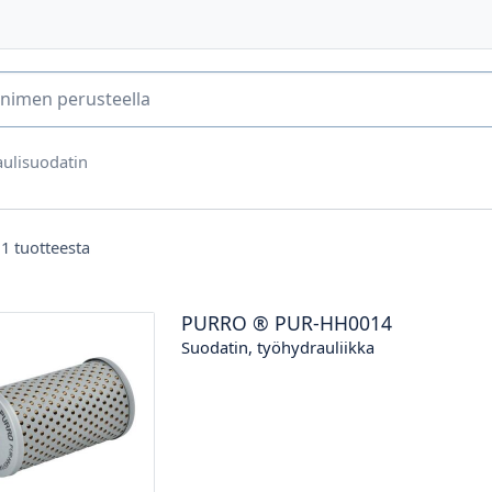
ulisuodatin
11
tuotteesta
PURRO
®
PUR-HH0014
Suodatin, työhydrauliikka