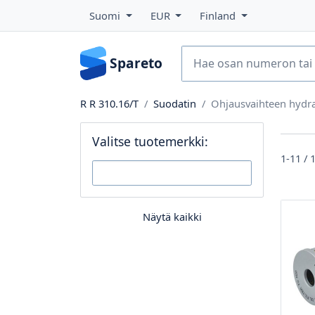
Suomi
EUR
Finland
Spareto
R R 310.16/T
Suodatin
Ohjausvaihteen hydra
Valitse tuotemerkki:
1-11 /
Näytä kaikki