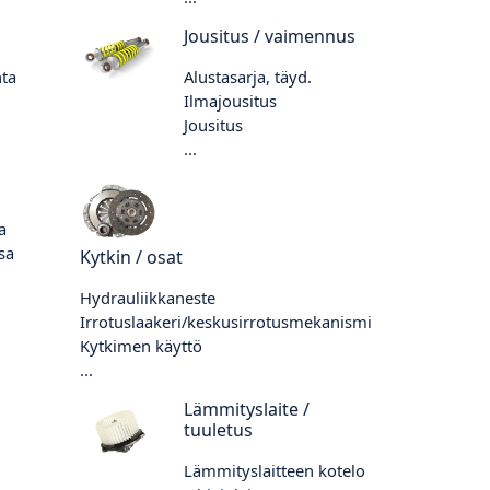
Jousitus / vaimennus
nta
Alustasarja, täyd.
Ilmajousitus
Jousitus
...
a
sa
Kytkin / osat
Hydrauliikkaneste
Irrotuslaakeri/keskusirrotusmekanismi
Kytkimen käyttö
...
Lämmityslaite /
tuuletus
Lämmityslaitteen kotelo