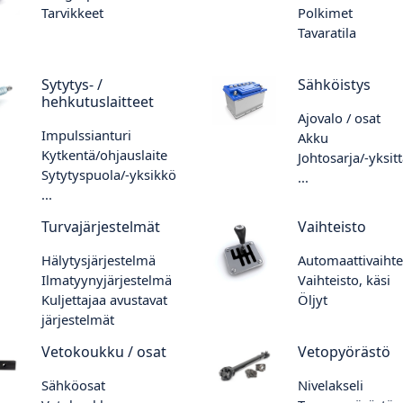
Tarvikkeet
Polkimet
Tavaratila
Sytytys- /
Sähköistys
hehkutuslaitteet
Ajovalo / osat
Impulssianturi
Akku
Kytkentä/ohjauslaite
Johtosarja/-yksit
Sytytyspuola/-yksikkö
...
...
Turvajärjestelmät
Vaihteisto
Hälytysjärjestelmä
Automaattivaihte
Ilmatyynyjärjestelmä
Vaihteisto, käsi
Kuljettajaa avustavat
Öljyt
järjestelmät
Vetokoukku / osat
Vetopyörästö
Sähköosat
Nivelakseli