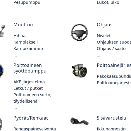
Pesupumppu
Lukot, ulko
...
Moottori
Ohjaus
Hihnat
Nivelet
Kampiakseli
Ohjauksen suoda
Kampikammio
Ohjaus / säätö
...
...
Polttoaineen
Polttoainejärje
syöttöpumppu
Pakokaasupuhdi
AKF-järjestelmä
Polttoainejärjes
Letkut / putket
Polttoaineen siirto,
täydellisenä
...
Pyörät/Renkaat
Sisävarustelu
Rengaspainevalvonta
Ikkunannostin