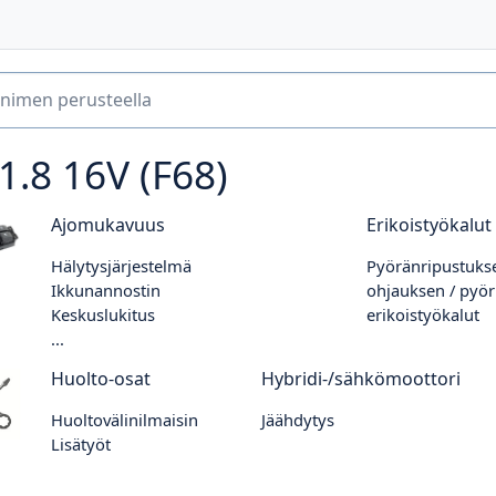
1.8 16V (F68)
Ajomukavuus
Erikoistyökalut
Hälytysjärjestelmä
Pyöränripustukse
Ikkunannostin
ohjauksen / pyör
Keskuslukitus
erikoistyökalut
...
Huolto-osat
Hybridi-/sähkömoottori
Huoltovälinilmaisin
Jäähdytys
Lisätyöt