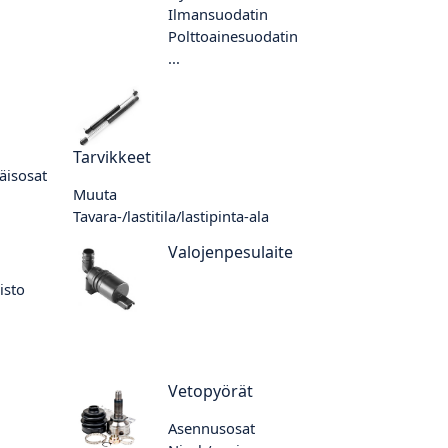
Ilmansuodatin
Polttoainesuodatin
...
Tarvikkeet
täisosat
Muuta
Tavara-/lastitila/lastipinta-ala
Valojenpesulaite
isto
Vetopyörät
Asennusosat