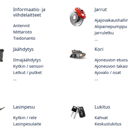
Informaatio- ja
Jarrut
viihdelaitteet
Ajajovakaushalli
Antennit
Alipainepumppu
Mittaristo
Jarruletku
Tiedonanto
...
Jäähdytys
Kori
Ilmajäähdytys
Ajoneuvon etuos
Kytkin / sensori
Ajoneuvon takao
Letkut / putket
Ajovalo / osat
...
...
Lasinpesu
Lukitus
Kytkin / rele
Kahvat
Lasinpesulaite
Keskuslukitus