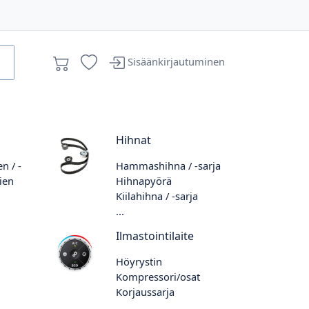
Sisäänkirjautuminen
Hihnat
n / -
Hammashihna / -sarja
ien
Hihnapyörä
Kiilahihna / -sarja
...
Ilmastointilaite
Höyrystin
Kompressori/osat
Korjaussarja
...