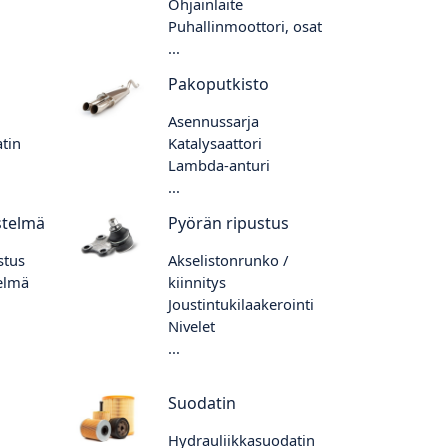
Ohjainlaite
Puhallinmoottori, osat
...
Pakoputkisto
Asennussarja
tin
Katalysaattori
Lambda-anturi
...
stelmä
Pyörän ripustus
stus
Akselistonrunko /
telmä
kiinnitys
Joustintukilaakerointi
Nivelet
...
Suodatin
Hydrauliikkasuodatin