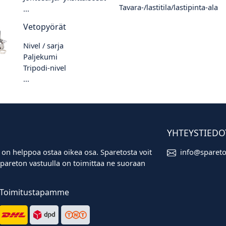
Tavara-/lastitila/lastipinta-ala
...
Vetopyörät
Nivel / sarja
Paljekumi
Tripodi-nivel
...
YHTEYSTIEDO
 on helppoa ostaa oikea osa. Sparetosta voit
info@sparet
i. Spareton vastuulla on toimittaa ne suoraan
Toimitustapamme