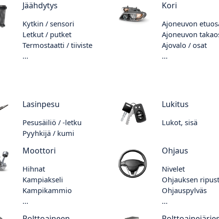
Jäähdytys
Kori
Kytkin / sensori
Ajoneuvon etuos
Letkut / putket
Ajoneuvon takao
Termostaatti / tiiviste
Ajovalo / osat
...
...
Lasinpesu
Lukitus
Pesusäiliö / -letku
Lukot, sisä
Pyyhkijä / kumi
Moottori
Ohjaus
Hihnat
Nivelet
Kampiakseli
Ohjauksen ripus
Kampikammio
Ohjauspylväs
...
...
Polttoaineen
Polttoainejärje