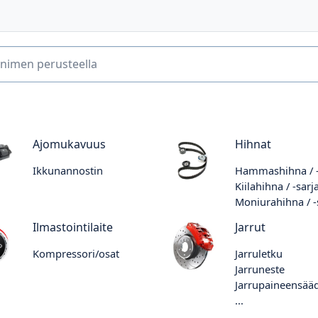
Ajomukavuus
Hihnat
Ikkunannostin
Hammashihna / -
Kiilahihna / -sarj
Moniurahihna / -
Ilmastointilaite
Jarrut
Kompressori/osat
Jarruletku
Jarruneste
Jarrupaineensää
...