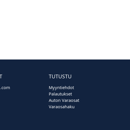
T
TUTUSTU
o.com
Myyntiehdot
Palautukset
Auton Varaosat
Varaosahaku