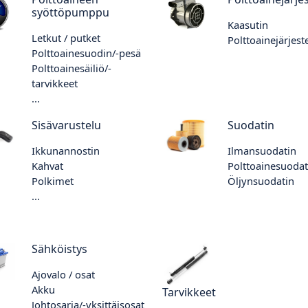
syöttöpumppu
Kaasutin
Letkut / putket
Polttoainejärjes
Polttoainesuodin/-pesä
Polttoainesäiliö/-
tarvikkeet
...
Sisävarustelu
Suodatin
Ikkunannostin
Ilmansuodatin
Kahvat
Polttoainesuodat
Polkimet
Öljynsuodatin
...
Sähköistys
Ajovalo / osat
Akku
Tarvikkeet
Johtosarja/-yksittäisosat