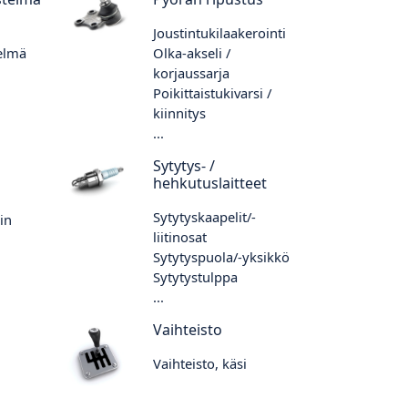
Joustintukilaakerointi
telmä
Olka-akseli /
korjaussarja
Poikittaistukivarsi /
kiinnitys
...
Sytytys- /
hehkutuslaitteet
Sytytyskaapelit/-
in
liitinosat
Sytytyspuola/-yksikkö
Sytytystulppa
...
Vaihteisto
Vaihteisto, käsi