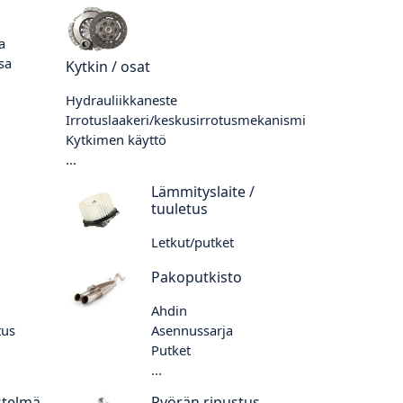
a
sa
Kytkin / osat
Hydrauliikkaneste
Irrotuslaakeri/keskusirrotusmekanismi
Kytkimen käyttö
...
Lämmityslaite /
tuuletus
Letkut/putket
Pakoputkisto
Ahdin
tus
Asennussarja
Putket
...
stelmä
Pyörän ripustus