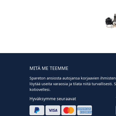
MITÄ ME TEEMME
Spareton ansiosta autojansa korjaavien ihmisten
löytää useita varaosia ja tilata niitä turvallisest
kotiovellesi.
Hyväksymme seuraavat