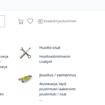
Sisäänkirjautuminen
Huolto-osat
sarja
Huoltovälinilmaisin
a
Lisätyöt
sarja
Jousitus / vaimennus
Alustasarja, täyd.
Joustintuen laakerointi
din
Joustintuki / osat
...