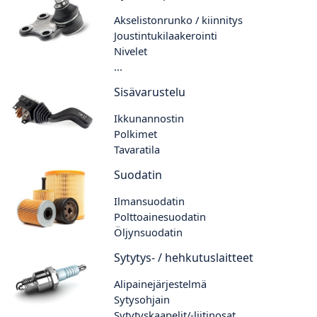
Akselistonrunko / kiinnitys
Joustintukilaakerointi
Nivelet
...
Sisävarustelu
Ikkunannostin
Polkimet
Tavaratila
Suodatin
Ilmansuodatin
Polttoainesuodatin
Öljynsuodatin
Sytytys- / hehkutuslaitteet
Alipainejärjestelmä
Sytysohjain
Sytytyskaapelit/-liitinosat