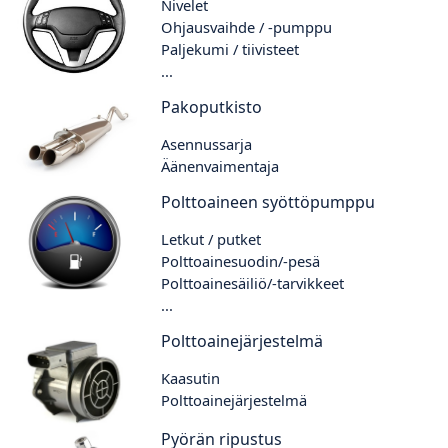
Nivelet
Ohjausvaihde / -pumppu
Paljekumi / tiivisteet
...
Pakoputkisto
Asennussarja
Äänenvaimentaja
Polttoaineen syöttöpumppu
Letkut / putket
Polttoainesuodin/-pesä
Polttoainesäiliö/-tarvikkeet
...
Polttoainejärjestelmä
Kaasutin
Polttoainejärjestelmä
Pyörän ripustus