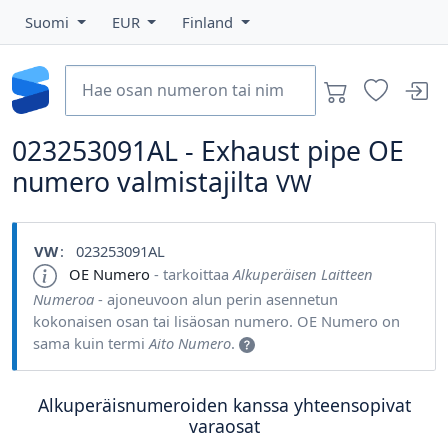
Suomi
EUR
Finland
023253091AL - Exhaust pipe OE
numero valmistajilta
VW
VW
: 023253091AL
OE Numero
- tarkoittaa
Alkuperäisen Laitteen
Numeroa
- ajoneuvoon alun perin asennetun
kokonaisen osan tai lisäosan numero. OE Numero on
sama kuin termi
Aito Numero
.
Alkuperäisnumeroiden kanssa yhteensopivat
varaosat