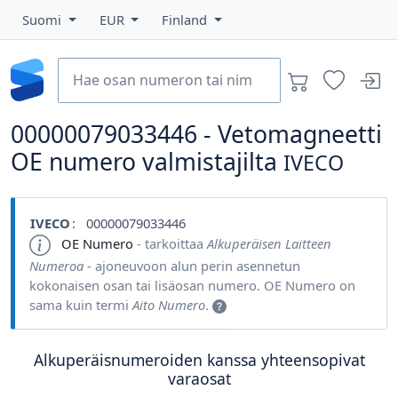
Suomi
EUR
Finland
00000079033446 - Vetomagneetti
OE numero valmistajilta
IVECO
IVECO
: 00000079033446
OE Numero
- tarkoittaa
Alkuperäisen Laitteen
Numeroa
- ajoneuvoon alun perin asennetun
kokonaisen osan tai lisäosan numero. OE Numero on
sama kuin termi
Aito Numero
.
Alkuperäisnumeroiden kanssa yhteensopivat
varaosat