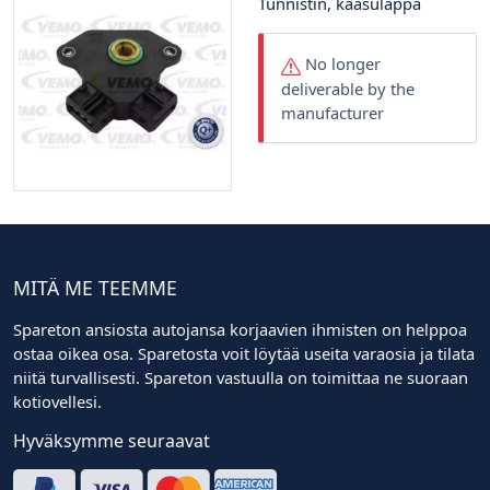
Tunnistin, kaasuläppä
No longer
deliverable by the
manufacturer
MITÄ ME TEEMME
Spareton ansiosta autojansa korjaavien ihmisten on helppoa
ostaa oikea osa. Sparetosta voit löytää useita varaosia ja tilata
niitä turvallisesti. Spareton vastuulla on toimittaa ne suoraan
kotiovellesi.
Hyväksymme seuraavat