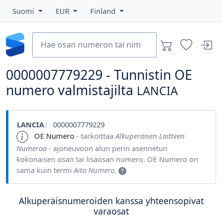
Suomi
EUR
Finland
0000007779229 - Tunnistin OE
numero valmistajilta
LANCIA
LANCIA
: 0000007779229
OE Numero
- tarkoittaa
Alkuperäisen Laitteen
Numeroa
- ajoneuvoon alun perin asennetun
kokonaisen osan tai lisäosan numero. OE Numero on
sama kuin termi
Aito Numero
.
Alkuperäisnumeroiden kanssa yhteensopivat
varaosat