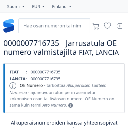
Suomi
EUR
Finland
0000007716735 - Jarrusatula OE
numero valmistajilta
FIAT, LANCIA
FIAT
: 0000007716735
LANCIA
: 0000007716735
OE Numero
- tarkoittaa
Alkuperäisen Laitteen
Numeroa
- ajoneuvoon alun perin asennetun
kokonaisen osan tai lisäosan numero. OE Numero on
sama kuin termi
Aito Numero
.
Alkuperäisnumeroiden kanssa yhteensopivat