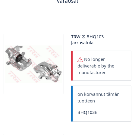
varaosat
TRW
®
BHQ103
Jarrusatula
No longer
deliverable by the
manufacturer
on korvannut tämän
tuotteen
BHQ103E