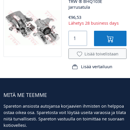
TRW
®
BHQ103E
Jarrusatula
€96,53
Lähetys 28 business days
Lisää toivelistaan
Lisää vertailuun
MITÄ ME TEEMME
Spareton ansiosta autojansa korjaavien ihmisten on helppoa
ostaa oikea osa. Sparetosta voit löytää useita varaosia ja tilata
niitä turvallisesti. Spareton vastuulla on toimittaa ne suoraan
kotiovellesi.