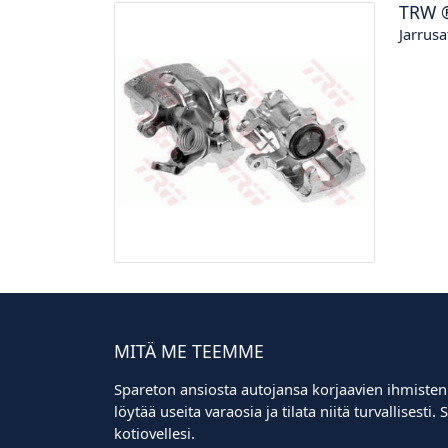
TRW
Jarrusa
MITÄ ME TEEMME
Spareton ansiosta autojansa korjaavien ihmisten
löytää useita varaosia ja tilata niitä turvallisest
kotiovellesi.