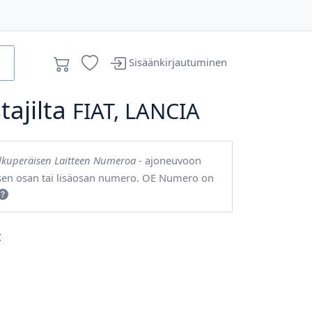
Sisäänkirjautuminen
ajilta
FIAT, LANCIA
lkuperäisen Laitteen Numeroa
- ajoneuvoon
sen osan tai lisäosan numero. OE Numero on
t