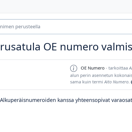
rusatula OE numero valmist
OE Numero
- tarkoittaa
A
alun perin asennetun kokonai
sama kuin termi
Aito Numero
.
Alkuperäisnumeroiden kanssa yhteensopivat varaosa