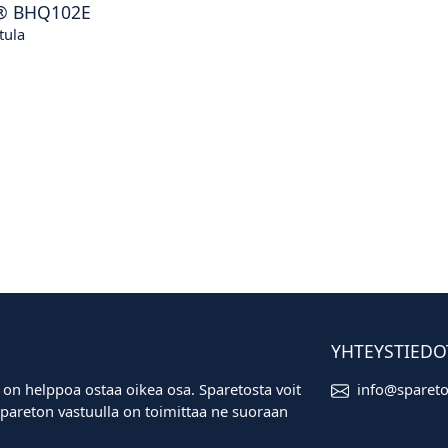
®
BHQ102E
tula
YHTEYSTIEDO
 on helppoa ostaa oikea osa. Sparetosta voit
info@sparet
i. Spareton vastuulla on toimittaa ne suoraan