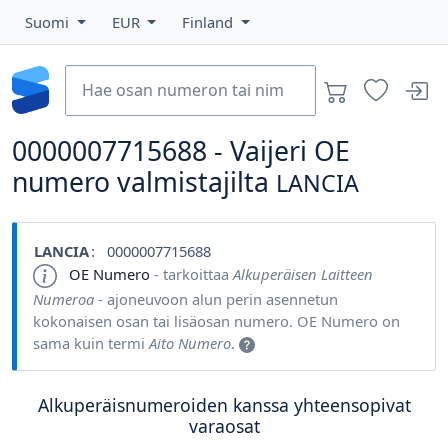
Suomi
EUR
Finland
0000007715688 - Vaijeri OE
numero valmistajilta
LANCIA
LANCIA
: 0000007715688
OE Numero
- tarkoittaa
Alkuperäisen Laitteen
Numeroa
- ajoneuvoon alun perin asennetun
kokonaisen osan tai lisäosan numero. OE Numero on
sama kuin termi
Aito Numero
.
Alkuperäisnumeroiden kanssa yhteensopivat
varaosat