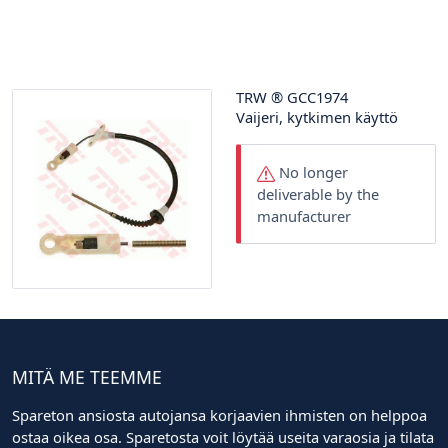
TRW
®
GCC1974
Vaijeri, kytkimen käyttö
No longer
deliverable by the
manufacturer
MITÄ ME TEEMME
Spareton ansiosta autojansa korjaavien ihmisten on helppoa
ostaa oikea osa. Sparetosta voit löytää useita varaosia ja tilata