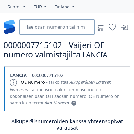
Suomi
EUR
Finland
0000007715102 - Vaijeri OE
numero valmistajilta
LANCIA
LANCIA
: 0000007715102
OE Numero
- tarkoittaa
Alkuperäisen Laitteen
Numeroa
- ajoneuvoon alun perin asennetun
kokonaisen osan tai lisäosan numero. OE Numero on
sama kuin termi
Aito Numero
.
Alkuperäisnumeroiden kanssa yhteensopivat
varaosat