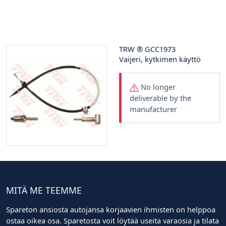
TRW
®
GCC1973
Vaijeri, kytkimen käyttö
No longer
deliverable by the
manufacturer
MITÄ ME TEEMME
Spareton ansiosta autojansa korjaavien ihmisten on helppoa
ostaa oikea osa. Sparetosta voit löytää useita varaosia ja tilata