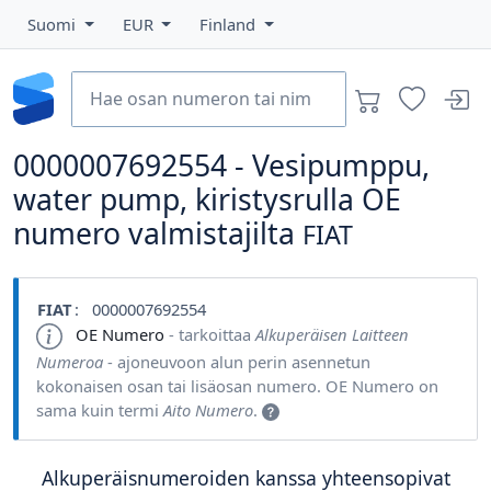
Suomi
EUR
Finland
0000007692554 - Vesipumppu,
water pump, kiristysrulla OE
numero valmistajilta
FIAT
FIAT
: 0000007692554
OE Numero
- tarkoittaa
Alkuperäisen Laitteen
Numeroa
- ajoneuvoon alun perin asennetun
kokonaisen osan tai lisäosan numero. OE Numero on
sama kuin termi
Aito Numero
.
Alkuperäisnumeroiden kanssa yhteensopivat