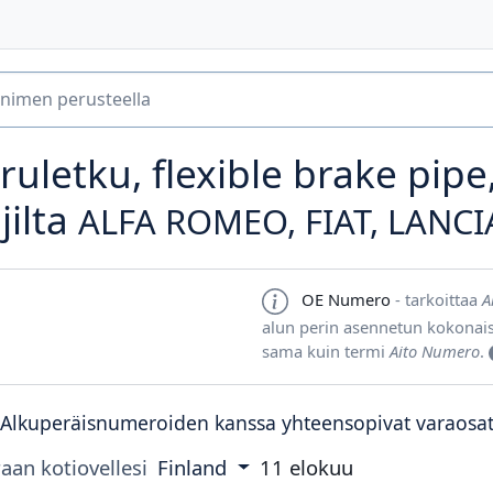
uletku, flexible brake pipe,
jilta
ALFA ROMEO, FIAT, LANCI
OE Numero
- tarkoittaa
A
alun perin asennetun kokonai
sama kuin termi
Aito Numero
.
Alkuperäisnumeroiden kanssa yhteensopivat varaosa
aan kotiovellesi
Finland
11 elokuu