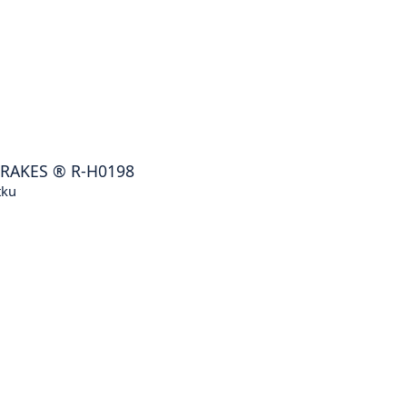
BRAKES
®
R-H0198
tku