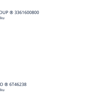
ROUP
®
3361600800
tku
KO
®
6T46238
tku