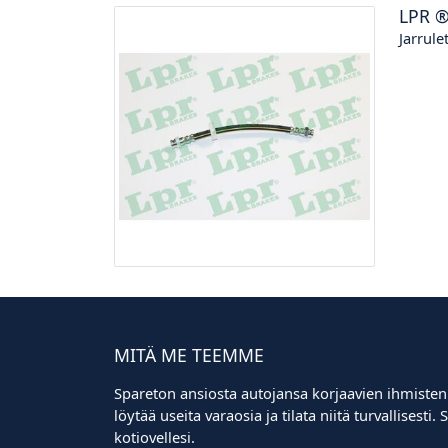
LPR
Jarrule
MITÄ ME TEEMME
Spareton ansiosta autojansa korjaavien ihmisten
löytää useita varaosia ja tilata niitä turvallisest
kotiovellesi.