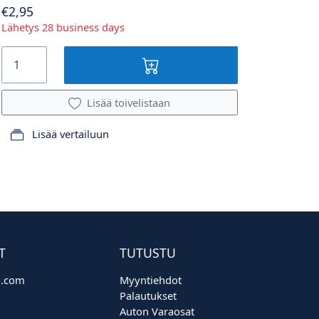
€2,95
Lähetys 28 business days
Lisää toivelistaan
Lisää vertailuun
T
TUTUSTU
o.com
Myyntiehdot
Palautukset
Auton Varaosat