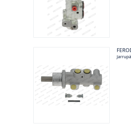
FERO
Jarrupä