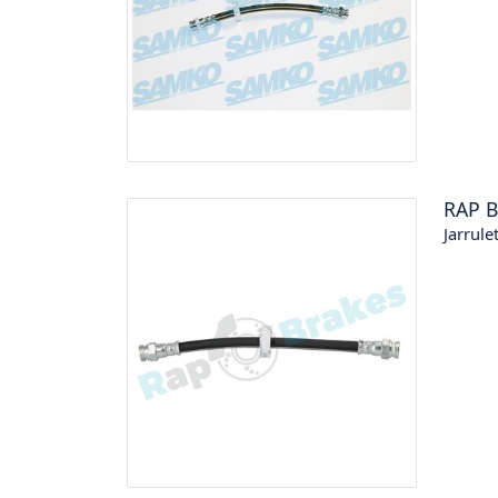
RAP 
Jarrule