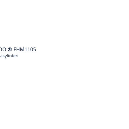
DO
®
FHM1105
äsylinteri