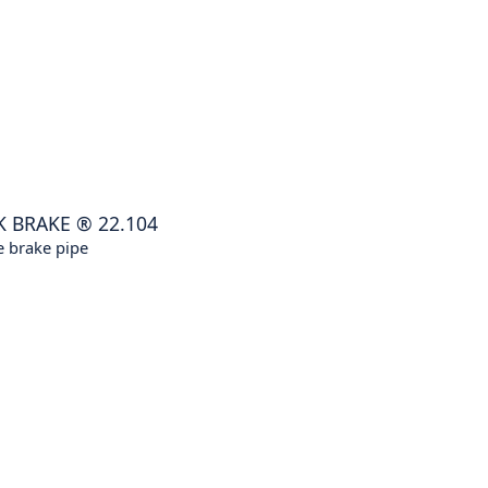
K BRAKE
®
22.104
e brake pipe