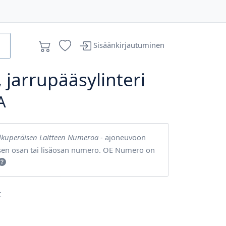
Sisäänkirjautuminen
 jarrupääsylinteri
A
lkuperäisen Laitteen Numeroa
- ajoneuvoon
sen osan tai lisäosan numero. OE Numero on
t