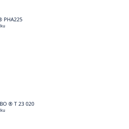
®
PHA225
tku
BO
®
T 23 020
tku