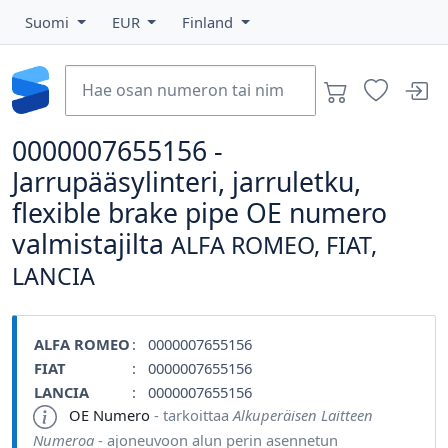
Suomi
EUR
Finland
0000007655156 -
Jarrupääsylinteri, jarruletku,
flexible brake pipe OE numero
valmistajilta
ALFA ROMEO, FIAT,
LANCIA
ALFA ROMEO
: 0000007655156
FIAT
: 0000007655156
LANCIA
: 0000007655156
OE Numero
- tarkoittaa
Alkuperäisen Laitteen
Numeroa
- ajoneuvoon alun perin asennetun