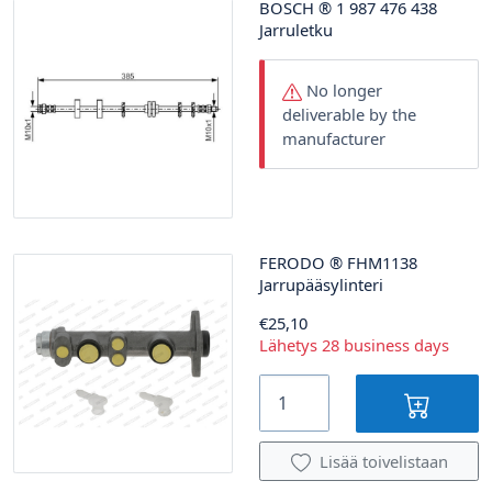
BOSCH
®
1 987 476 438
Jarruletku
No longer
deliverable by the
manufacturer
FERODO
®
FHM1138
Jarrupääsylinteri
€25,10
Lähetys 28 business days
Lisää toivelistaan