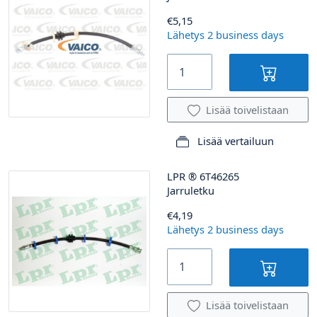
€5,15
Lähetys 2 business days
Lisää toivelistaan
Lisää vertailuun
LPR
®
6T46265
Jarruletku
€4,19
Lähetys 2 business days
Lisää toivelistaan