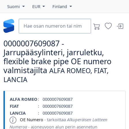
Suomi
EUR
Finland
0000007609087 -
Jarrupääsylinteri, jarruletku,
flexible brake pipe OE numero
valmistajilta
ALFA ROMEO, FIAT,
LANCIA
ALFA ROMEO
: 0000007609087
FIAT
: 0000007609087
LANCIA
: 0000007609087
OE Numero
- tarkoittaa
Alkuperäisen Laitteen
Numeroa
- ajoneuvoon alun perin asennetun