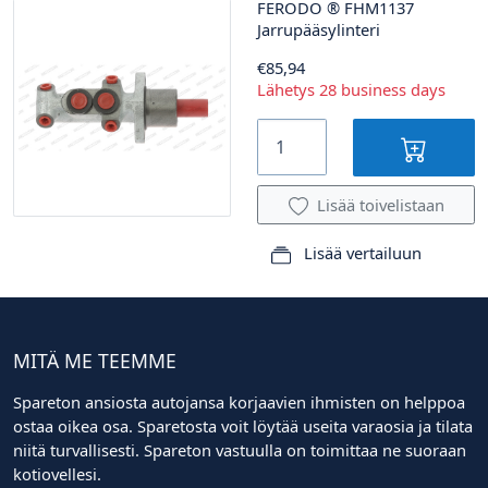
FERODO
®
FHM1137
Jarrupääsylinteri
€85,94
Lähetys 28 business days
Lisää toivelistaan
Lisää vertailuun
MITÄ ME TEEMME
Spareton ansiosta autojansa korjaavien ihmisten on helppoa
ostaa oikea osa. Sparetosta voit löytää useita varaosia ja tilata
niitä turvallisesti. Spareton vastuulla on toimittaa ne suoraan
kotiovellesi.