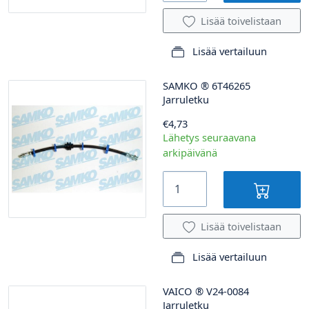
Lisää toivelistaan
Lisää vertailuun
SAMKO
®
6T46265
Jarruletku
€4,73
Lähetys seuraavana
arkipäivänä
Lisää toivelistaan
Lisää vertailuun
VAICO
®
V24-0084
Jarruletku