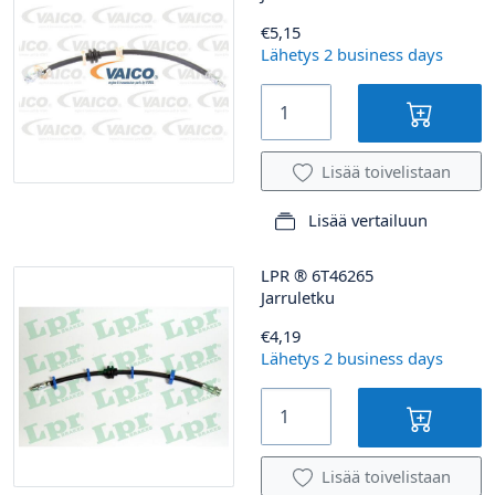
€5,15
Lähetys 2 business days
Lisää toivelistaan
Lisää vertailuun
LPR
®
6T46265
Jarruletku
€4,19
Lähetys 2 business days
Lisää toivelistaan