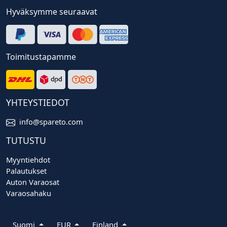
Hyväksymme seuraavat
Toimitustapamme
YHTEYSTIEDOT
info@spareto.com
TUTUSTU
Myyntiehdot
Palautukset
Auton Varaosat
Varaosahaku
Suomi
EUR
Finland