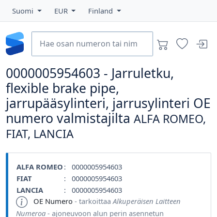
Suomi
EUR
Finland
0000005954603 - Jarruletku,
flexible brake pipe,
jarrupääsylinteri, jarrusylinteri OE
numero valmistajilta
ALFA ROMEO,
FIAT, LANCIA
ALFA ROMEO
: 0000005954603
FIAT
: 0000005954603
LANCIA
: 0000005954603
OE Numero
- tarkoittaa
Alkuperäisen Laitteen
Numeroa
- ajoneuvoon alun perin asennetun