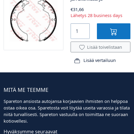
€31,66
Lähetys 28 business days
Lisää toivelistaan
Lisää vertailuun
MITÄ ME TEEMME
Spareton ansiosta autojansa korjaavien ihmisten on helppoa
ostaa oikea osa. Sparetosta voit löytää useita varaosia ja tilata
niitä turvallisesti. Spareton vastuulla on toimittaa ne suoraan
kotiovellesi.
Hyväksymme seuraavat