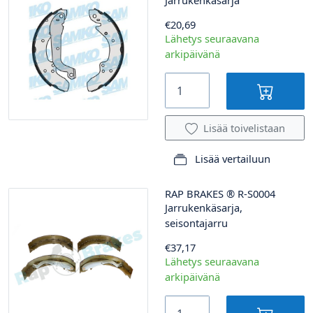
€20,69
Lähetys seuraavana
arkipäivänä
Lisää toivelistaan
Lisää vertailuun
RAP BRAKES
®
R-S0004
Jarrukenkäsarja,
seisontajarru
€37,17
Lähetys seuraavana
arkipäivänä