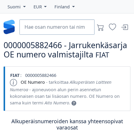
Suomi
EUR
Finland
0000005882466 - Jarrukenkäsarja
OE numero valmistajilta
FIAT
FIAT
: 0000005882466
OE Numero
- tarkoittaa
Alkuperäisen Laitteen
Numeroa
- ajoneuvoon alun perin asennetun
kokonaisen osan tai lisäosan numero. OE Numero on
sama kuin termi
Aito Numero
.
Alkuperäisnumeroiden kanssa yhteensopivat
varaosat